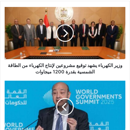
ي
د
ك
ا
ل
إ
ل
ك
ت
ر
و
وزير الكهرباء يشهد توقيع مشروعين لإنتاج الكهرباء من الطاقة
ن
الشمسية بقدرة 1200 ميجاوات
ي