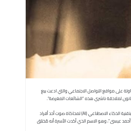
داولة على مواقع التواصل الاجتماعي والتي ادعت بيع
لقانون لملاحقة ناشري هذه “الشائعات المغرضة”.
جاء هذا الرد بعد يومين من تداول مقطع فيديو مُزيف، تم إنشاؤه بتقنية الذكاء الاصطناعي (AI) لمحاكاة صوت أحد أفراد
 “أحمد عيسى”، وهو الاسم الذي أكدت الأسرة أنه مُختلق