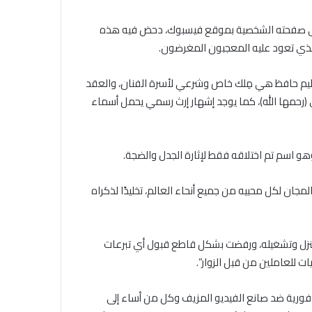
 على صفحته الشخصية بموقع فيسبوك، دحض فيه هذه
 الذي تعود عليه المعجبون المغرضون.
لحليم حافظ هي مِلك خاص وشرعي لأسرة الفنان، والعقد
(رحمها الله)، كما يوجد إشهار إرث رسمي يحمل أسماء
هو اسم تم اختلاقه فقط لإثارة الجدل والضجة.
جان لكل محبيه من جميع أنحاء العالم، تخليدًا لذكراه
منزل وتشغيله، ورفضت بشكل قاطع قبول أي تبرعات
ات للعاملين من قبل الزوار”.
ة فورية ضد صانع الفيديو المزيف وكل من أساء إلى