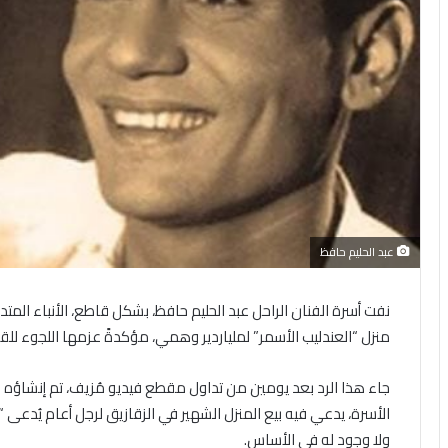
عبد الحليم حافظ
نفت أسرة الفنان الراحل عبد الحليم حافظ، بشكل قاطع، الأنباء المت
منزل “العندليب الأسمر” لملياردير وهمي، مؤكدةً عزمها اللجوء ل
الأسرة، يدعي فيه بيع المنزل الشهير في الزقازيق لرجل أعام يُدعى
ولا وجود له في الأساس.