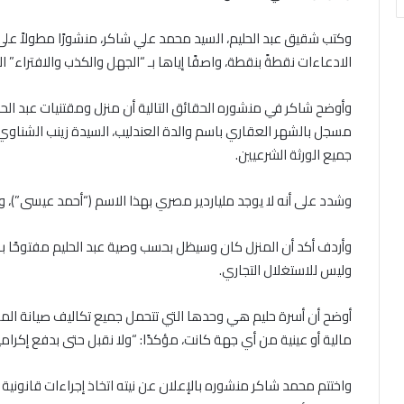
وكتب شقيق عبد الحليم، السيد محمد علي شاكر، منشورًا مطولاً
الادعاءات نقطةً بنقطة، واصفًا إياها بـ “الجهل والكذب والافتراء”
وأوضح شاكر في منشوره الحقائق التالية أن منزل ومقتنيات عبد ا
مسجل بالشهر العقاري باسم والدة العندليب، السيدة زينب الشناوي 
جميع الورثة الشرعيين.
وشدد على أنه لا يوجد ملياردير مصري بهذا الاسم (“أحمد عيسى”)، و
وأردف أكد أن المنزل كان وسيظل بحسب وصية عبد الحليم مفتوحًا بالم
وليس للاستغلال التجاري.
أوضح أن أسرة حليم هي وحدها التي تتحمل جميع تكاليف صيانة ال
مالية أو عينية من أي جهة كانت، مؤكدًا: “ولا نقبل حتى بدفع إكرامي
واختتم محمد شاكر منشوره بالإعلان عن نيته اتخاذ إجراءات قانوني