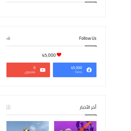
CAIRO WEATHER
Follow Us
45٬000
0
45٬000
Fans
متابعون
أخر الأخبار