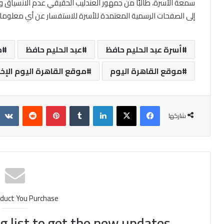
سمعة الأسرة، طالبًا من جمهور العندليب الحقيقي عدم الانسياق ورا
إلى الصفحات الرسمية المعتمدة للأسرة للاستفسار عن أي معلوما
أسرة عبد الحليم حافظ
عبد الحليم حافظ
م
موقع القاهرة اليوم
موقع القاهرة اليوم الإخ
فيسبوك
X
لينكدإن
‏Tumblr
بينتيريست
‏Reddit
شاركها
duct You Purchase
g list to get the new updates!