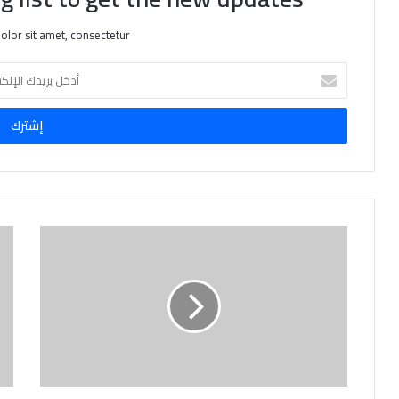
lor sit amet, consectetur.
أ
د
خ
ل
ب
ر
ي
د
ك
ا
ل
إ
ل
ك
ت
ر
و
ن