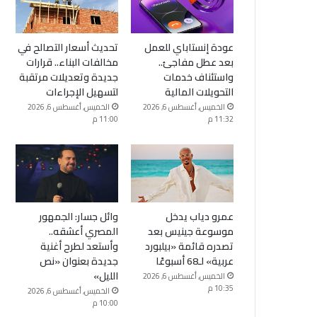
عودة إنستاباي للعمل
تحديث أسعار التصالح في
بعد عطل مفاجئ..
مخالفات البناء.. قرارات
واستئناف خدمات
جديدة وتعديلات مرتقبة
التحويلات المالية
لتسهيل الإجراءات
الخميس, أغسطس 6, 2026
الخميس, أغسطس 6, 2026
11:32 م
11:00 م
عمرو دياب يدخل
وائل جسار: الجمهور
موسوعة جينيس بعد
المصري أعشقه..
تصدره قائمة «بيلبورد
وأستعد لطرح أغنية
عربية» لـ68 أسبوعًا
جديدة بعنوان «نص
الليل»
الخميس, أغسطس 6, 2026
10:35 م
الخميس, أغسطس 6, 2026
10:00 م