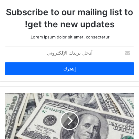
Subscribe to our mailing list to
get the new updates!
Lorem ipsum dolor sit amet, consectetur.
أ
د
خ
ل
ب
ر
ي
د
ك
ا
ل
إ
ل
ك