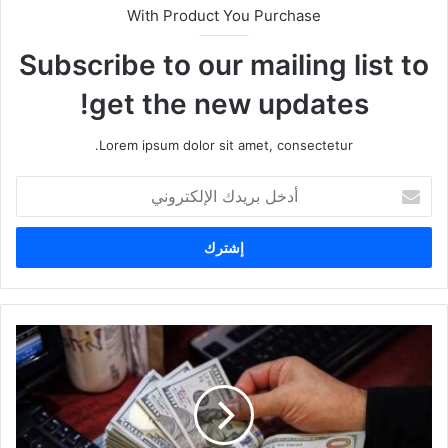
With Product You Purchase
Subscribe to our mailing list to
get the new updates!
Lorem ipsum dolor sit amet, consectetur.
أ
د
خ
ل
ب
ر
ي
د
ك
ا
ل
إ
ل