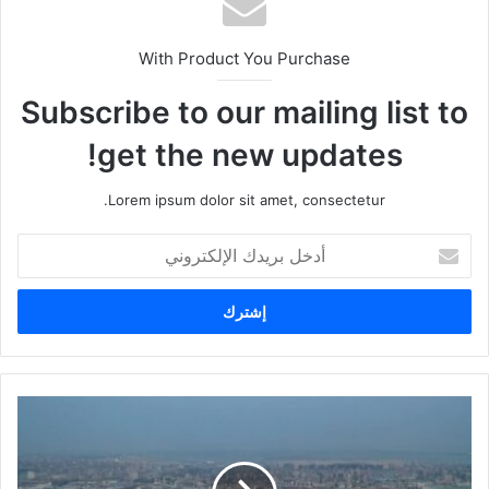
With Product You Purchase
Subscribe to our mailing list to
get the new updates!
Lorem ipsum dolor sit amet, consectetur.
أ
د
خ
ل
ب
ر
ي
د
ك
ا
ل