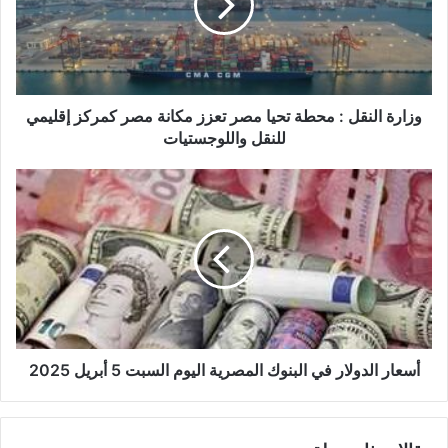
إ
ل
ك
ت
ر
و
وزارة النقل : محطة تحيا مصر تعزز مكانة مصر كمركز إقليمي
ن
للنقل واللوجستيات
ي
أسعار الدولار في البنوك المصرية اليوم السبت 5 أبريل 2025