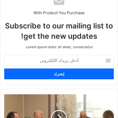
With Product You Purchase
Subscribe to our mailing list to
get the new updates!
Lorem ipsum dolor sit amet, consectetur.
أ
د
خ
ل
ب
ر
ي
د
ك
ا
ل