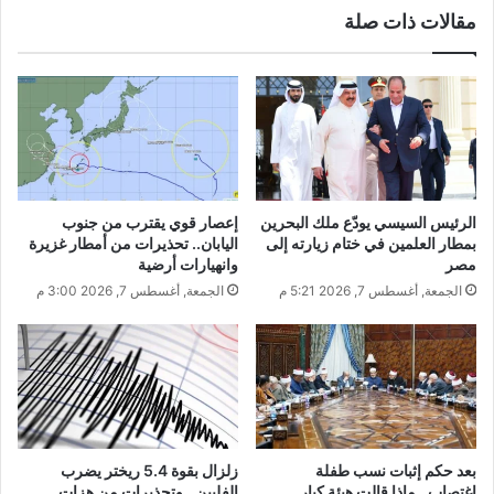
مقالات ذات صلة
الرئيس السيسي يودّع ملك البحرين
إعصار قوي يقترب من جنوب
بمطار العلمين في ختام زيارته إلى
اليابان.. تحذيرات من أمطار غزيرة
مصر
وانهيارات أرضية
الجمعة, أغسطس 7, 2026 5:21 م
الجمعة, أغسطس 7, 2026 3:00 م
بعد حكم إثبات نسب طفلة
زلزال بقوة 5.4 ريختر يضرب
اغتصاب.. ماذا قالت هيئة كبار
الفلبين.. وتحذيرات من هزات