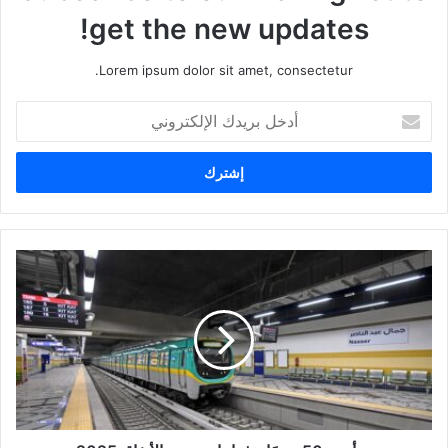
get the new updates!
Lorem ipsum dolor sit amet, consectetur.
أ
د
خ
ل
ب
ر
ي
د
ك
ا
ل
إ
ل
ك
ت
ر
و