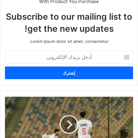
With Product You Purchase
Subscribe to our mailing list to
get the new updates!
Lorem ipsum dolor sit amet, consectetur.
أ
د
خ
ل
ب
ر
ي
د
ك
ا
ل
إ
ل