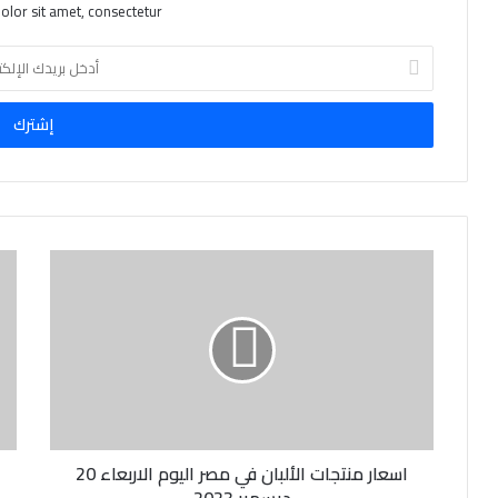
lor sit amet, consectetur.
أ
د
خ
ل
ب
ر
ي
د
ك
ا
ل
إ
ل
ك
ت
ر
و
ن
اسعار منتجات الألبان في مصر اليوم الاربعاء 20
ي
ديسمبر 2023