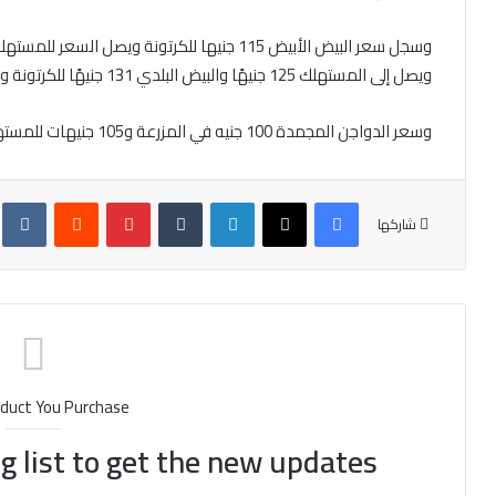
ويصل إلى المستهلك 125 جنيهًا والبيض البلدي 131 جنيهًا للكرتونة ويصل للمستهلك بـ 155 جنيهًا.
وسعر الدواجن المجمدة 100 جنيه في المزرعة و105 جنيهات للمستهلك.
فيسبوك
X
لينكدإن
‏Tumblr
بينتيريست
‏Reddit
‏te
شاركها
duct You Purchase
g list to get the new updates!