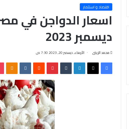
اقتصاد و استثمار
ديسمبر 2023
محمد الزينى
الأربعاء, ديسمبر 20, 2023 7:30 ص
فيسبوك
X
لينكدإن
‏Tumblr
بينتيريست
‏Reddit
‏VKontakte
Odnoklassniki