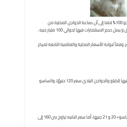
تنتج مصر نحو 1.4 مليار طائر سنويا وهذا الإنتاج يحقق اكتفاءً ذاتيا بنحو 100% لافتا إلى أن صناعة الدواجن المحلية من
دواجن في السوق المصري، اليوم الأربعاء 20 ديسمبر، وفقاً لبوابة الأسعار المحلية والعالمية التابعة لمركز
تراوحت أسعار لحم أمهات الدواجن البيضاء بمحلات التجزئة 60 و 62 جنيها للكيلو والدواجن البلدي سعر 120 جنيهًا، والساسو
وتراوح سعر الكتكوت الأبيض بين 25 و 26 جنيها، وسجل الكتكوت «ساسو» 20 و 21 جنيها، أما سعر البانيه تراوح بين 160 إلى