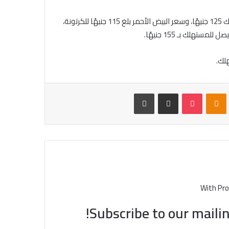
وسجل سعر البيض الأبيض 115 جنيها للكرتونة ويصل السعر للمستهلك 125 جنيهًا، وسعر البيض الأحمر بلغ 115 جنيهًا للكرتونة،
VKontak
Odnoklassniki
بوكيت
مشاركة عبر البريد
طباعة
With Pro
Subscribe to our mailin