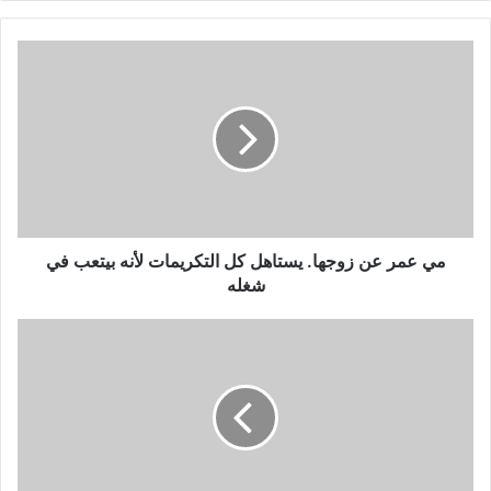
ر
ي
د
ك
ا
ل
إ
ل
ك
ت
ر
و
مي عمر عن زوجها. يستاهل كل التكريمات لأنه بيتعب في
ن
شغله
ي