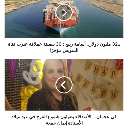
ا
ل
إ
ل
ك
ت
ر
و
بـ32 مليون دولار.. أسامة ربيع : 30 سفينة عملاقة عبرت قناة
ن
السويس مؤخرًا
ي
في عجمان .. الأصدقاء يضيئون شموع الفرح في عيد ميلاد
الأستاذة إيمان جمعة