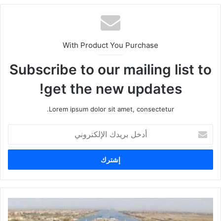
With Product You Purchase
Subscribe to our mailing list to
get the new updates!
Lorem ipsum dolor sit amet, consectetur.
أ
د
خ
ل
ب
ر
ي
د
ك