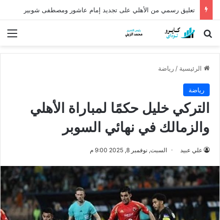
كشف أثري عمره أكثر من 5 آلاف عام في الدقهلية يروي أسرار شرق الدلتا
بحث عن
الق
الرئيسية
/
رياضة
رياضة
التركي خليل حكمًا لمباراة الأهلي
والزمالك في نهائي السوبر
علي عبيد
السبت, نوفمبر 8, 2025 9:00 م