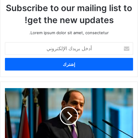
Subscribe to our mailing list to
get the new updates!
Lorem ipsum dolor sit amet, consectetur.
أ
د
خ
ل
ب
ر
ي
د
ك
ا
ل
إ
ل
ك
ت