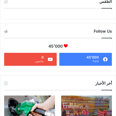
الطقس
CAIRO WEATHER
Follow Us
45٬000
0
45٬000
Fans
متابعون
أخر الأخبار