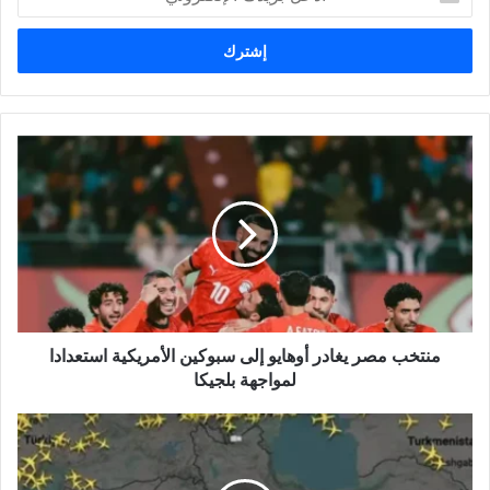
د
خ
ل
ب
ر
ي
د
ك
ا
ل
إ
ل
ك
ت
ر
و
منتخب مصر يغادر أوهايو إلى سبوكين الأمريكية استعدادا
ن
لمواجهة بلجيكا
ي