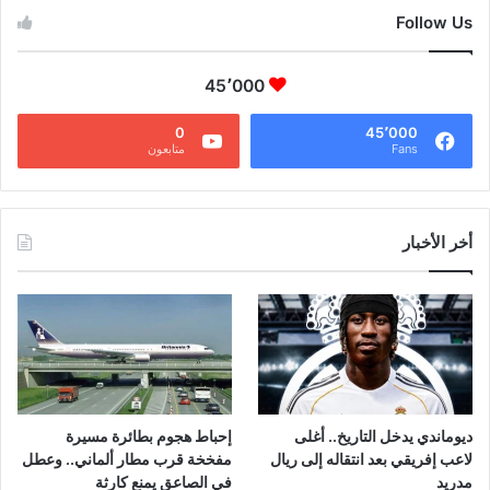
Follow Us
45٬000
0
45٬000
Fans
متابعون
أخر الأخبار
ديوماندي يدخل التاريخ.. أغلى
إحباط هجوم بطائرة مسيرة
لاعب إفريقي بعد انتقاله إلى ريال
مفخخة قرب مطار ألماني.. وعطل
مدريد
في الصاعق يمنع كارثة