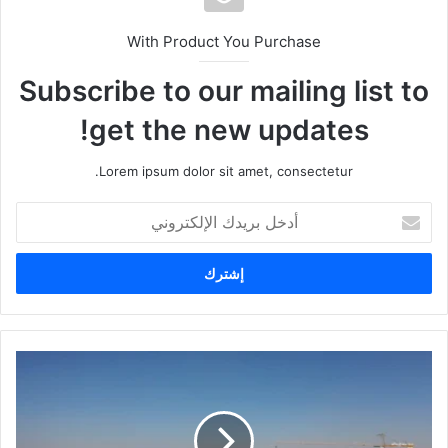
With Product You Purchase
Subscribe to our mailing list to
get the new updates!
Lorem ipsum dolor sit amet, consectetur.
أ
د
خ
ل
ب
ر
ي
د
ك
ا
ل
إ