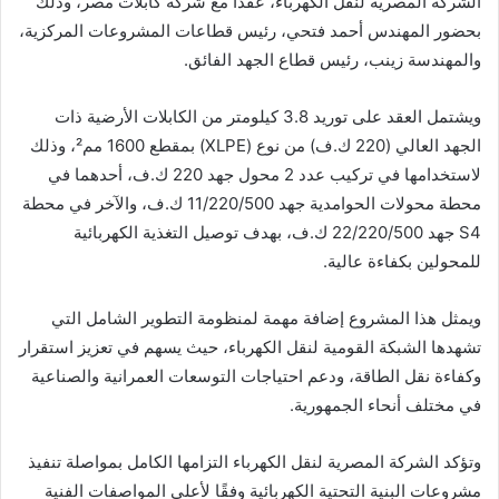
الشركة المصرية لنقل الكهرباء، عقدا مع شركة كابلات مصر، وذلك
بحضور المهندس أحمد فتحي، رئيس قطاعات المشروعات المركزية،
والمهندسة زينب، رئيس قطاع الجهد الفائق.
ويشتمل العقد على توريد 3.8 كيلومتر من الكابلات الأرضية ذات
الجهد العالي (220 ك.ف) من نوع (XLPE) بمقطع 1600 مم²، وذلك
لاستخدامها في تركيب عدد 2 محول جهد 220 ك.ف، أحدهما في
محطة محولات الحوامدية جهد 11/220/500 ك.ف، والآخر في محطة
S4 جهد 22/220/500 ك.ف، بهدف توصيل التغذية الكهربائية
للمحولين بكفاءة عالية.
ويمثل هذا المشروع إضافة مهمة لمنظومة التطوير الشامل التي
تشهدها الشبكة القومية لنقل الكهرباء، حيث يسهم في تعزيز استقرار
وكفاءة نقل الطاقة، ودعم احتياجات التوسعات العمرانية والصناعية
في مختلف أنحاء الجمهورية.
وتؤكد الشركة المصرية لنقل الكهرباء التزامها الكامل بمواصلة تنفيذ
مشروعات البنية التحتية الكهربائية وفقًا لأعلى المواصفات الفنية