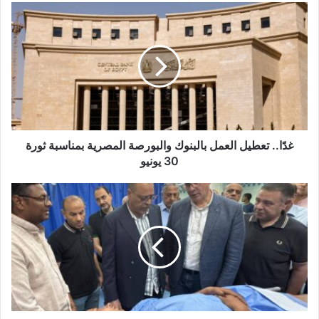
د
ك
ا
ل
إ
ل
ك
ت
ر
و
غدًا.. تعطيل العمل بالبنوك والبورصة المصرية بمناسبة ثورة
ن
30 يونيو
ي