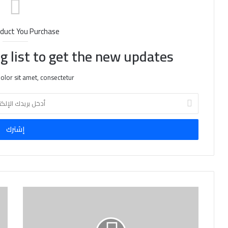
duct You Purchase
g list to get the new updates!
lor sit amet, consectetur.
أ
د
خ
ل
ب
ر
ي
د
ك
ا
ل
إ
ل