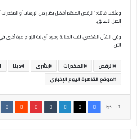
وعلّقت قائلة: “الرقص المنظم أفضل بكثير من الإرهاب أو المخدرات 
الجيل السابق.
وفي الشأن الشخصي، نفت الفنانة وجود أي نية للزواج مرة أخرى في 
الآن.
الرقص
المخدرات
بشرى
دينا
موقع القاهرة اليوم الإخباري
فيسبوك
X
لينكدإن
‏Tumblr
بينتيريست
‏Reddit
‏te
شاركها