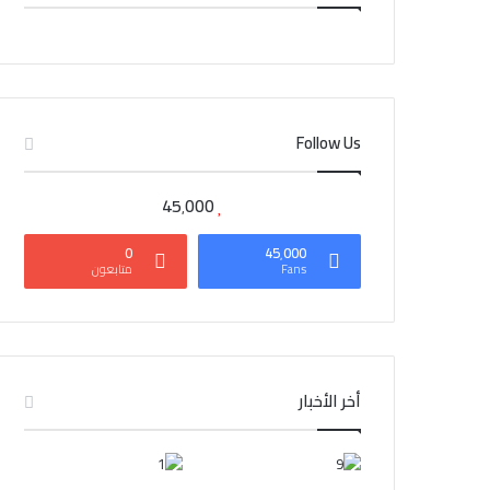
CAIRO WEATHER
Follow Us
45٬000
0
45٬000
Fans
متابعون
أخر الأخبار