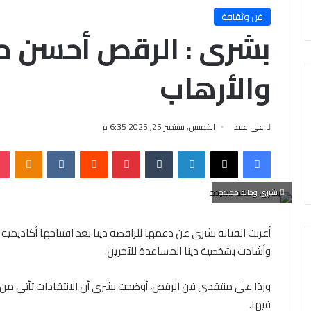
فن وثقافة
بشرى : الرقص أحسن م
والأرهاب
علي عبيد
الخميس, سبتمبر 25, 2025 6:35 م
فيسبوك
X
لينكدإن
‏Tumblr
بينتيريست
‏Reddit
‏VKontakte
Odnoklassniki
بشرى وخالد حميدة
أعربت الفنانة بشرى عن دعمها للراقصة دينا بعد افتتاحها أكادي
وأشادت بشخصية دينا المساعدة للآخرين.
وردًا على منتقدي فن الرقص، أوضحت بشرى أن الانتقادات تأتي من
فيها.