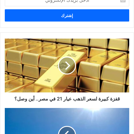
د
خ
ل
ب
ر
ي
د
ك
ا
ل
إ
ل
ك
ت
ر
و
قفزة كبيرة لسعر الذهب عيار 21 في مصر.. أين وصل؟
ن
ي