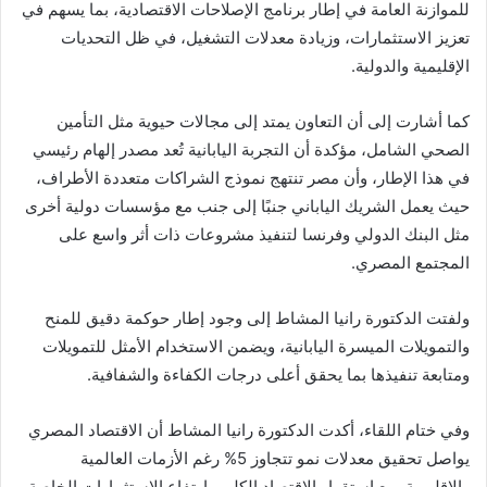
للموازنة العامة في إطار برنامج الإصلاحات الاقتصادية، بما يسهم في
تعزيز الاستثمارات، وزيادة معدلات التشغيل، في ظل التحديات
الإقليمية والدولية.
كما أشارت إلى أن التعاون يمتد إلى مجالات حيوية مثل التأمين
الصحي الشامل، مؤكدة أن التجربة اليابانية تُعد مصدر إلهام رئيسي
في هذا الإطار، وأن مصر تنتهج نموذج الشراكات متعددة الأطراف،
حيث يعمل الشريك الياباني جنبًا إلى جنب مع مؤسسات دولية أخرى
مثل البنك الدولي وفرنسا لتنفيذ مشروعات ذات أثر واسع على
المجتمع المصري.
ولفتت الدكتورة رانيا المشاط إلى وجود إطار حوكمة دقيق للمنح
والتمويلات الميسرة اليابانية، ويضمن الاستخدام الأمثل للتمويلات
ومتابعة تنفيذها بما يحقق أعلى درجات الكفاءة والشفافية.
وفي ختام اللقاء، أكدت الدكتورة رانيا المشاط أن الاقتصاد المصري
يواصل تحقيق معدلات نمو تتجاوز 5% رغم الأزمات العالمية
والإقليمية، مع استقرار الاقتصاد الكلي وارتفاع الاستثمارات الخاصة