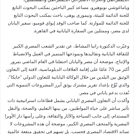
وياماغوشي نوبوهيرو، مساعد كبير الباحثين بمكتب البحوث التابع
للجنة الدائمة للبيئة، ونيمورى يوهى، باحث بمكتب البحوث التابع
للجنة الدائمة للموازنة. كما صاحب الوفد إيواي فوميو، سفير اليابان
لدى مصر، وممثلين من السفارة اليابانية في القاهرة.
وعبّرت الدكتورة رانيا المشاط، عن تقدير الشعب المصري الكبير
للثقافة اليابانية وتقاليدها ونموذجها المتميز في العمل والانضباط
والإنتاج، موضحة أن مصر واليابان احتفلتا في العام الماضي بمرور
أكثر من 70 عامًا على إقامة العلاقات الدبلوماسية، لافتة إلى التعاون
الوثيق بين البلدين من خلال الوكالة اليابانية للتعاون الدولي “جايكا”،
والذي تُوِّج بإعداد تقرير مشترك يوثق أبرز المشروعات التنموية التي
نُفذت بدعم ياباني في مصر.
وأكدت أن التعاون المصري الياباني يشمل قطاعات استراتيجية ذات
تأثير مباشر على حياة المواطنين، من بينها التعليم، والصحة، والنقل
المستدام، إلى جانب السياحة والآثار والثقافة، وعلى رأسها دار الأوبرا
المصرية والمتحف المصري الكبير، موضحة أن هذه المشروعات لا
تساند الاقتصاد المصري فحسب، بل تسهم في تحقيق منفعة عالمية