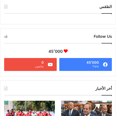
الطقس
CAIRO WEATHER
Follow Us
45٬000
0
45٬000
Fans
متابعون
أخر الأخبار