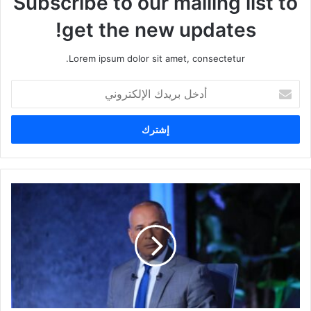
Subscribe to our mailing list to
get the new updates!
Lorem ipsum dolor sit amet, consectetur.
أ
د
خ
ل
ب
ر
ي
د
ك
ا
ل
إ
ل
ك
ت
ر