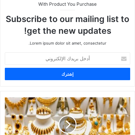
With Product You Purchase
Subscribe to our mailing list to
get the new updates!
Lorem ipsum dolor sit amet, consectetur.
أ
د
خ
ل
ب
ر
ي
د
ك
ا
ل
إ
ل