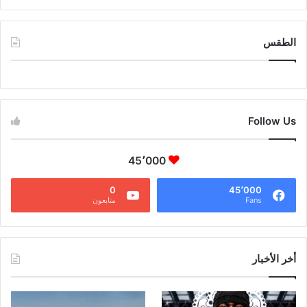
الطقس
CAIRO WEATHER
Follow Us
45٬000
0
45٬000
Fans
متابعون
أخر الأخبار