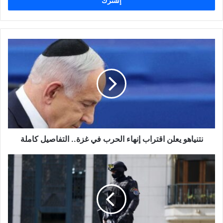
ل
ب
ر
ي
د
ك
ا
ل
إ
ل
ك
ت
ر
و
نتنياهو يعلن اقتراب إنهاء الحرب في غزة.. التفاصيل كاملة
ن
ي