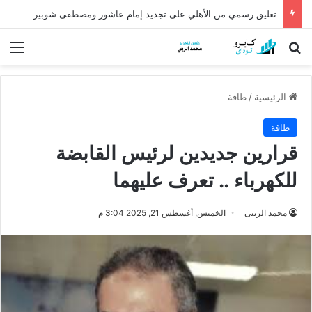
كشف أثري عمره أكثر من 5 آلاف عام في الدقهلية يروي أسرار شرق الدلتا
بحث عن
الق
الرئيسية
/
طاقة
طاقة
قرارين جديدين لرئيس القابضة
للكهرباء .. تعرف عليهما
محمد الزينى
الخميس, أغسطس 21, 2025 3:04 م