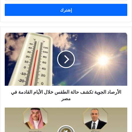
خ
ل
ب
ر
ي
د
ك
ا
ل
إ
ل
ك
ت
ر
و
الأرصاد الجوية تكشف حالة الطقس خلال الأيام القادمة في
ن
مصر
ي