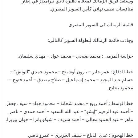
ويستعد فريق الزمالك لملاقاة نظيره نادي بيراميدز في إطار
منافسات نصف نهائي كأس السوبر المصري.
قائمة الزمالك
فى
السوبر
المصرى
وجاءت قائمة الزمالك لبطولة السوبر كالتالي:
حراسة المرمى : محمد صبحي
–
محمد عواد – مهدي سليمان.
خط الدفاع : عمر جابر
–
بارون
أوشينج
– محمود حمدي “الونش”
–
حسام عبد المجيد
–
محمد إسماعيل
–
صلاح مصدق
–
أحمد فتوح –
محمود
بنتايج
.
خط الوسط : أحمد ربيع
–
محمد شحاتة
–
محمود جهاد
–
سيف جعفر
–
أحمد عبد الرحيم “
إيشو
” – عبد الله السعيد
–
أحمد حمدي – ناصر
ماهر
–
عبد الحميد معالي
–
أحمد شريف
–
شيكو
بانزا
– خوان
بيزيرا
.
خط الهجوم : عدي الدباغ – سيف الجزيري
–
عمرو ناصر.