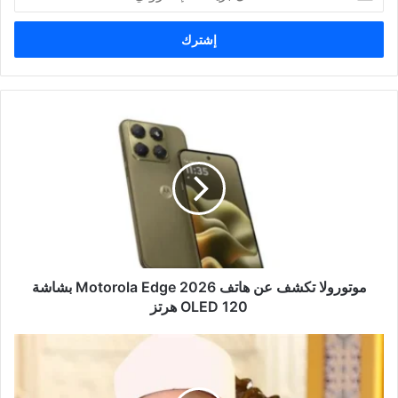
د
خ
ل
ب
ر
ي
د
ك
ا
ل
إ
ل
ك
ت
ر
و
موتورولا تكشف عن هاتف Motorola Edge 2026 بشاشة
ن
OLED 120 هرتز
ي