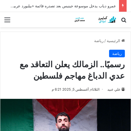
عمرو دياب يدخل موسوعة جينيس بعد تصدره قائمة «بيلبورد عربية» لـ68 أسبوعًا
بحث عن
الق
الرئيسية
/
رياضة
رياضة
رسميًا.. الزمالك يعلن التعاقد مع
عدي الدباغ مهاجم فلسطين
علي عبيد
الثلاثاء, أغسطس 5, 2025 6:21 م