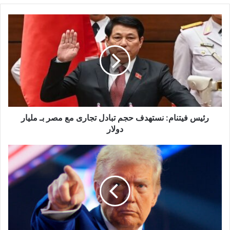
ي
د
ك
ا
ل
إ
ل
ك
ت
ر
و
رئيس فيتنام: نستهدف حجم تبادل تجارى مع مصر بـ مليار
ن
دولار
ي