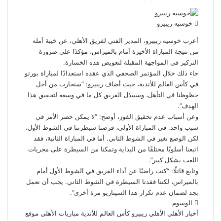
خوسيه ريبيرو
أعرب خوسيه ريبيرو، المدير الفني لفريق الأهلي، عن خيبة أمله
من نتيجة المباراة الأخيرة أمام بالميراس، مؤكدًا على ضرورة
التركيز في المواجهة المقبلة لتعويض هذه الخسارة.
جاء ذلك خلال المؤتمر الصحفي الذي عقده استعدادًا لمباراة بورتو
في كأس العالم للأندية، حيث أضاف ريبيرو: “سنحارب من أجل
حظوظنا في التأهل، وسيبذل الفريق كل ما في وسعه لتحقيق هذا
الهدف”.
وعن أسباب عدم تحقيق الفوز، أوضح: “لا يمكن حصر الأمر في
سبب واحد. في المباراة الأولى، فرضنا سيطرتنا في الشوط الأول،
لكن الوضع تغير في الشوط الثاني. أما في المباراة الثانية، فقد
اتبعنا أسلوبًا مختلفًا من البداية وتمكنا من السيطرة على مجريات
اللعب بشكل كبير”.
وتابع قائلًا: “كنت راضيًا عن أداء الفريق في الشوط الأول أمام
بالميراس، لكننا فقدنا السيطرة في الشوط الثاني. يجب أن نعمل
بجد لضمان عدم تكرار هذا السيناريو مرة أخرى”.
الوسوم
أخبار الأهلي
الأهلي
ريبيرو
كأس العالم للأندية
مباريات الأهلي
موقع