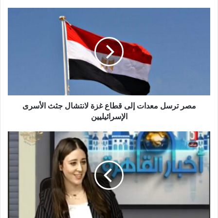
ي
د
ك
ا
ل
إ
ل
ك
ت
ر
و
مصر ترسل معدات إلى قطاع غزة لانتشال جثث الأسرى
ن
الإسرائيليين
ي