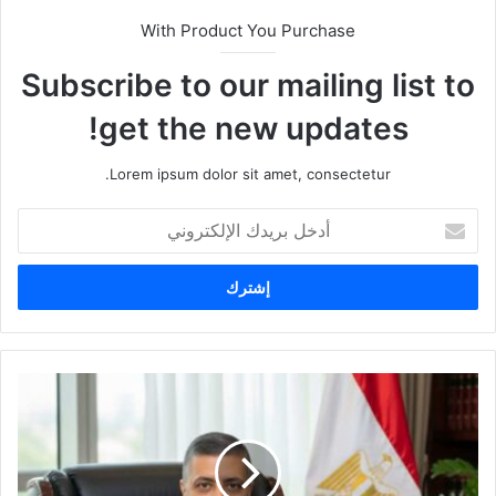
With Product You Purchase
Subscribe to our mailing list to
get the new updates!
Lorem ipsum dolor sit amet, consectetur.
أ
د
خ
ل
ب
ر
ي
د
ك
ا
ل
إ