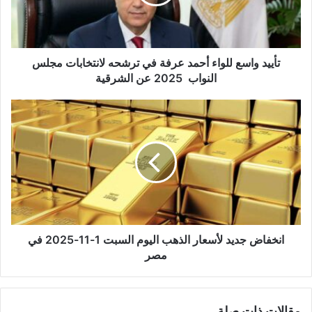
ل
ك
ت
ر
و
تأييد واسع للواء أحمد عرفة في ترشحه لانتخابات مجلس
ن
النواب 2025 عن الشرقية
ي
انخفاض جديد لأسعار الذهب اليوم السبت 1-11-2025 في
مصر
مقالات ذات صلة