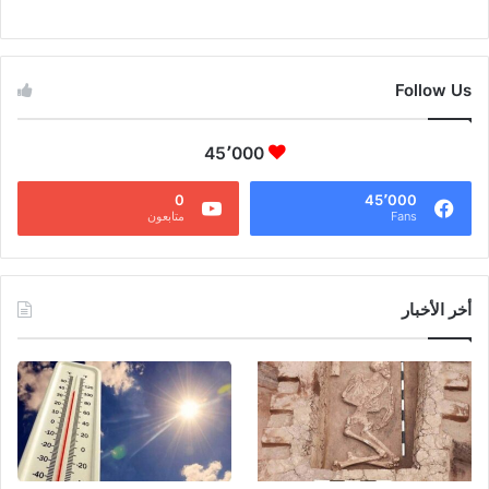
CAIRO WEATHER
Follow Us
45٬000
0
45٬000
Fans
متابعون
أخر الأخبار