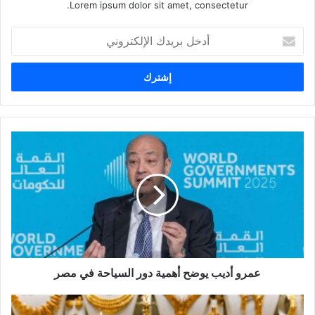
Lorem ipsum dolor sit amet, consectetur.
أ
د
خ
ل
ب
ر
ي
د
ك
ا
ل
إ
ل
ك
ت
ر
و
عمرو أديب يوضح أهمية دور السياحة في مصر
ن
ي