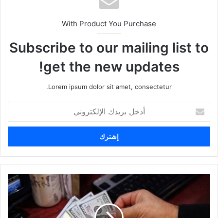
With Product You Purchase
Subscribe to our mailing list to
get the new updates!
Lorem ipsum dolor sit amet, consectetur.
أ
د
خ
ل
ب
ر
ي
د
ك
ا
ل