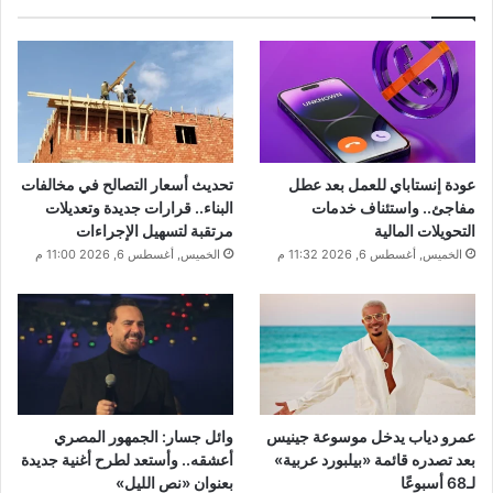
عودة إنستاباي للعمل بعد عطل
تحديث أسعار التصالح في مخالفات
مفاجئ.. واستئناف خدمات
البناء.. قرارات جديدة وتعديلات
التحويلات المالية
مرتقبة لتسهيل الإجراءات
الخميس, أغسطس 6, 2026 11:32 م
الخميس, أغسطس 6, 2026 11:00 م
عمرو دياب يدخل موسوعة جينيس
وائل جسار: الجمهور المصري
بعد تصدره قائمة «بيلبورد عربية»
أعشقه.. وأستعد لطرح أغنية جديدة
لـ68 أسبوعًا
بعنوان «نص الليل»