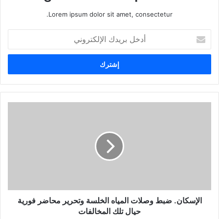
Lorem ipsum dolor sit amet, consectetur.
أ
د
خ
ل
ب
ر
ي
د
ك
ا
ل
إ
ل
ك
ت
ر
و
الإسكان. ضبط وصلات المياه الخلسة وتحرير محاضر فورية
ن
حيال تلك المخالفات
ي