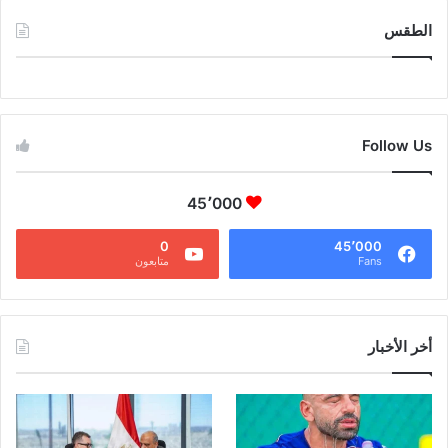
الطقس
CAIRO WEATHER
Follow Us
45٬000
0
45٬000
Fans
متابعون
أخر الأخبار