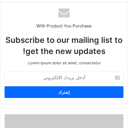
With Product You Purchase
Subscribe to our mailing list to
get the new updates!
Lorem ipsum dolor sit amet, consectetur.
أ
د
خ
ل
ب
ر
ي
د
ك