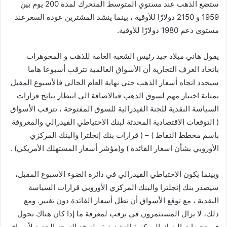
ستضع الذهب عند مستوي المتوسط المتحرك لمدة 200 يوم بين
1959 و 2150 دولارًا للأوقية ، بينما ينشد المشترين عودة السعرعند
مستوى دعم 1980 دولارًا للأوقية.
يقول هاني ميلاد جيد رئيس الشعبة العامة للذهب و المجوهرات
باتحاد الغرف التجارية أن الأسواق العالمية تترقب أسبوعا هاما
سيحدد اتجاه أسعار الذهب حتي نهاية العام الحالي فالأسبوع المقبل
بمثابة اختبار مهم لسوق الذهب فبالاضافة الي انتظار نتائج قرارات
السياسة النقدية للجنة الفيدرالية للسوق المفتوحة ، تترقب الأسواق
( التوقعات الاقتصادية المحدثة لبنك الاحتياطي الفيدرالي والمعروفة
باسم مخطط النقاط ) – ( قرارات بنك إنجلترا والبنك المركزي
الأوروبي بشأن اسعار الفائدة ) و(مؤشر أسعار المستهلك الأمريكي) .
وبينما يكون الاحتياطي الفيدرالي في دائرة الضوء الأسبوع المقبل،
سيصدر بنك إنجلترا والبنك المركزي الأوروبي قرارات السياسة
النقدية ، مع توقع الأسواق أن تظل أسعار الفائدة دون تغيير. ومع
ذلك، لا يزال المستثمرون في ترقب لمعرفة ما إذا كان هناك تحول
في تحيزات البنوك المركزية التشديدية , لتوقع التوجه الجديد لأسواق