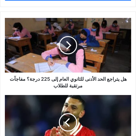
ب
ر
ي
د
ك
ا
ل
إ
ل
ك
ت
ر
و
هل يتراجع الحد الأدنى للثانوي العام إلى 225 درجة؟ مفاجآت
ن
مرتقبة للطلاب
ي