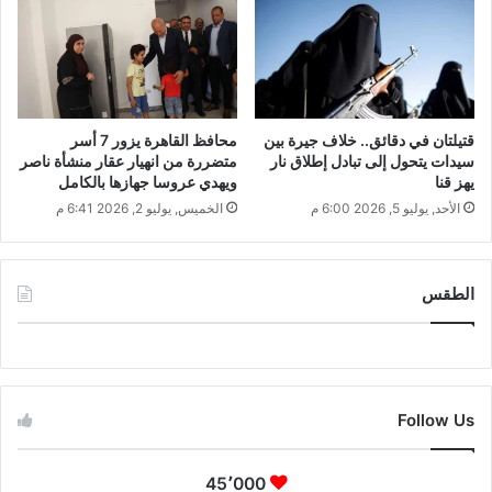
قتيلتان في دقائق.. خلاف جيرة بين
محافظ القاهرة يزور 7 أسر
سيدات يتحول إلى تبادل إطلاق نار
متضررة من انهيار عقار منشأة ناصر
يهز قنا
ويهدي عروسا جهازها بالكامل
الأحد, يوليو 5, 2026 6:00 م
الخميس, يوليو 2, 2026 6:41 م
الطقس
CAIRO WEATHER
Follow Us
45٬000