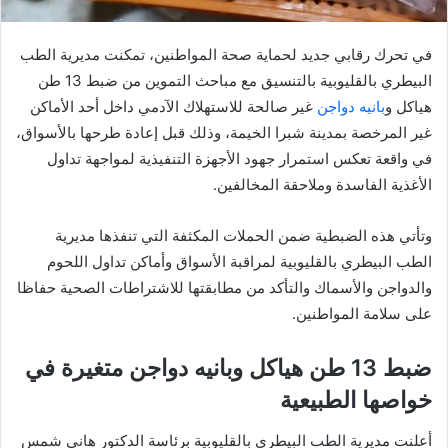
في تحرك رقابي جديد لحماية صحة المواطنين، تمكنت مديرية الطب
البيطري بالقليوبية بالتنسيق مع مباحث التموين من ضبط 13 طن
هياكل و
بانيه دواجن
غير صالحة للاستهلاك الآدمي داخل أحد الأماكن
غير المرخصة بمدينة شبرا الخيمة، وذلك قبل إعادة طرحها بالأسواق،
في واقعة تعكس استمرار جهود الأجهزة التنفيذية لمواجهة تداول
الأغذية الفاسدة وملاحقة المخالفين.
وتأتي هذه الضبطية ضمن الحملات المكثفة التي تنفذها مديرية
الطب البيطري بالقليوبية لمراقبة الأسواق وأماكن تداول اللحوم
والدواجن والأسماك والتأكد من مطابقتها للاشتراطات الصحية حفاظا
على سلامة المواطنين.
ضبط 13 طن هياكل وبانيه دواجن متغيرة في
خواصها الطبيعية
أعلنت مديرية الطب البيطري بالقليوبية برئاسة الدكتور هانى شمس