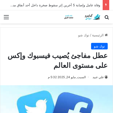
وفاة عامل وإصابة 5 آخرين إثر سقوط صخرة داخل أحد أنفاق منجم السكري
بحث عن
الق
الرئيسية
/
توك شو
توك شو
عطل مفاجئ يُصيب فيسبوك وإكس
على مستوى العالم
علي عبيد
السبت, مايو 24, 2025 5:32 م