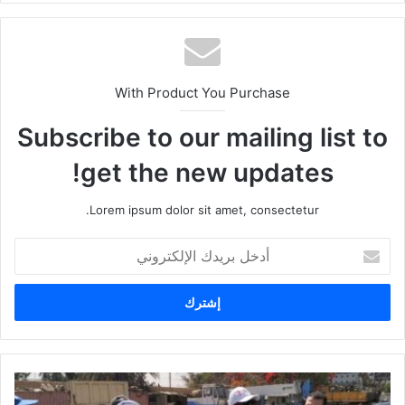
With Product You Purchase
Subscribe to our mailing list to
get the new updates!
Lorem ipsum dolor sit amet, consectetur.
أ
د
خ
ل
ب
ر
ي
د
ك