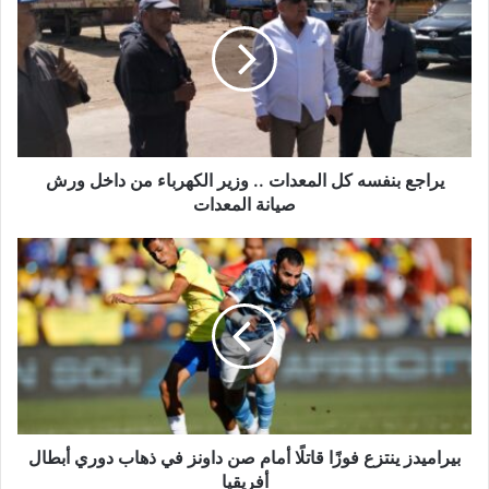
ا
ل
إ
ل
ك
ت
ر
و
يراجع بنفسه كل المعدات .. وزير الكهرباء من داخل ورش
ن
صيانة المعدات
ي
بيراميدز ينتزع فوزًا قاتلًا أمام صن داونز في ذهاب دوري أبطال
أفريقيا