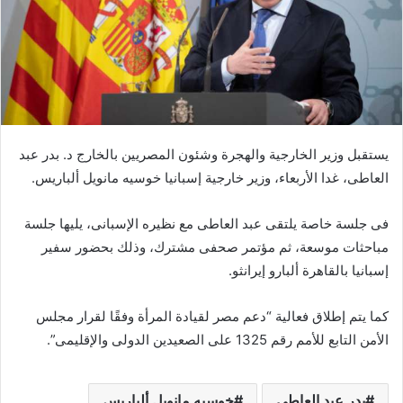
يستقبل وزير الخارجية والهجرة وشئون المصريين بالخارج د. بدر عبد
العاطى، غدا الأربعاء، وزير خارجية إسبانيا خوسيه مانويل ألباريس.
فى جلسة خاصة يلتقى عبد العاطى مع نظيره الإسبانى، يليها جلسة
مباحثات موسعة، ثم مؤتمر صحفى مشترك، وذلك بحضور سفير
إسبانيا بالقاهرة ألبارو إيرانثو.
كما يتم إطلاق فعالية “دعم مصر لقيادة المرأة وفقًا لقرار مجلس
الأمن التابع للأمم رقم 1325 على الصعيدين الدولى والإقليمى”.
بدر عبد العاطى
خوسيه مانويل ألباريس