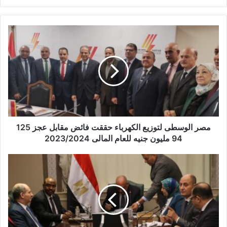
ر
ي
د
ك
ا
ل
إ
ل
ك
ت
ر
و
مصر الوسطى لتوزيع الكهرباء حققت فائض 125‪ مقابل عجز
ن
94 مليون جنيه للعام المالى 2023/2024
ي