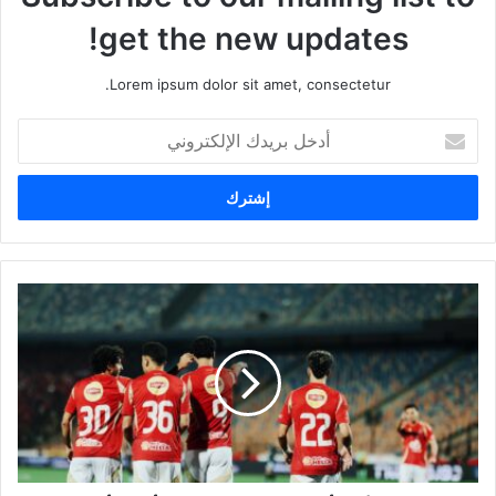
get the new updates!
Lorem ipsum dolor sit amet, consectetur.
أ
د
خ
ل
ب
ر
ي
د
ك
ا
ل
إ
ل
ك
ت
ر