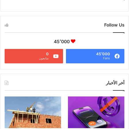
CAIRO WEATHER
Follow Us
45٬000
0
45٬000
Fans
متابعون
أخر الأخبار