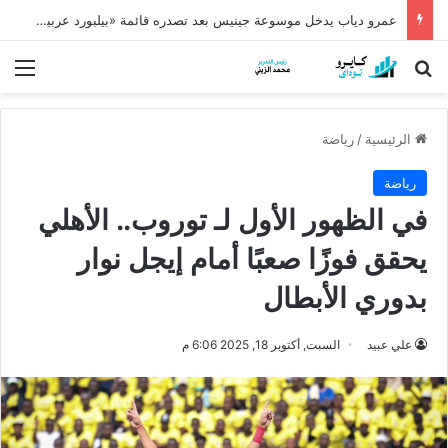
عمرو دياب يدخل موسوعة جينيس بعد تصدره قائمة «بيلبورد عربية» لـ68 أسبوعًا
بحث عن
الق
الرئيسية
/
رياضة
رياضة
في الظهور الأول لـ توروب.. الأهلي
يحقق فوزًا صعبًا أمام إيجل نوار
بدوري الأبطال
علي عبيد
السبت, أكتوبر 18, 2025 6:06 م