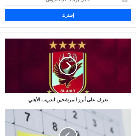
د
خ
ل
ب
ر
ي
د
ك
ا
ل
إ
ل
ك
ت
ر
و
تعرف على أبرز المرشحين لتدريب الأهلي
ن
ي