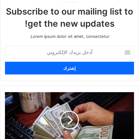
Subscribe to our mailing list to
get the new updates!
Lorem ipsum dolor sit amet, consectetur.
أ
د
خ
ل
ب
ر
ي
د
ك
ا
ل
إ
ل
ك