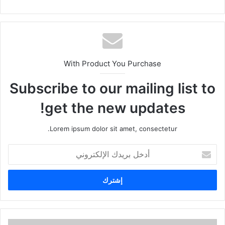
With Product You Purchase
Subscribe to our mailing list to
get the new updates!
Lorem ipsum dolor sit amet, consectetur.
أ
د
خ
ل
ب
ر
ي
د