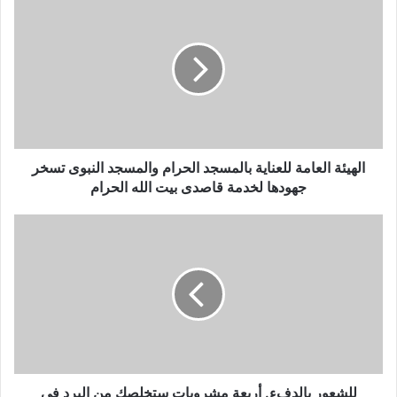
ك
ا
ل
إ
ل
ك
ت
ر
و
الهيئة العامة للعناية بالمسجد الحرام والمسجد النبوى تسخر
ن
جهودها لخدمة قاصدى بيت الله الحرام
ي
للشعور بالدفء. أربعة مشروبات ستخلصك من البرد في