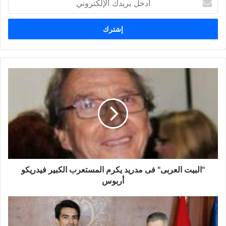
د
خ
ل
ب
ر
ي
د
ك
ا
ل
إ
ل
ك
ت
ر
و
"البيت العربى" فى مدريد يكرم المستعرب الكبير فيدريكو
ن
أربوس
ي