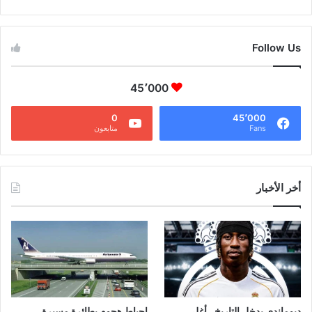
CAIRO WEATHER
Follow Us
45٬000
0
45٬000
Fans
متابعون
أخر الأخبار
ديوماندي يدخل التاريخ.. أغلى
إحباط هجوم بطائرة مسيرة