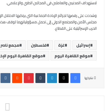
لاستهداف المدنيين والعاملين في المجالين الطبي والإعلامي.
وشددت على رفضها لجرائم الإبادة الجماعية التي يرتكبها الاحتلال 
مجلس الأمن والمجتمع الدولي إلى تحمل مسؤولياتهما لوقف هذه ال
الحرب الإسرائيلية على القطاع.
إسرائيل
غزة
فلسطين
مجمع ناصر 
موقع القاهرة اليوم
موقع القاهرة اليوم الإخ
فيسبوك
X
لينكدإن
‏Tumblr
بينتيريست
‏Reddit
‏te
شاركها