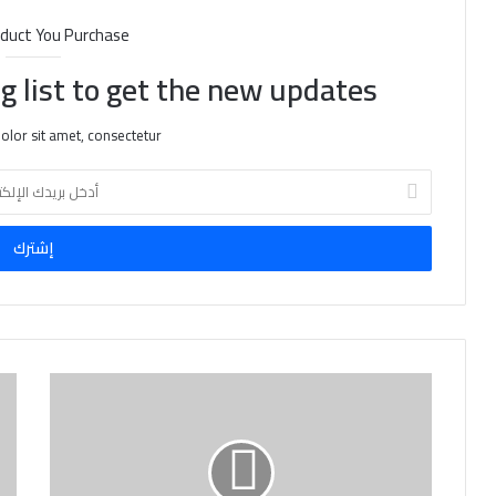
duct You Purchase
g list to get the new updates!
lor sit amet, consectetur.
أ
د
خ
ل
ب
ر
ي
د
ك
ا
ل
إ
ل
ك