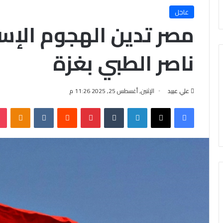
عاجل
مصر تدين الهجوم الإس
ناصر الطبي بغزة
علي عبيد
الإثنين, أغسطس 25, 2025 11:26 م
فيسبوك
X
لينكدإن
‏Tumblr
بينتيريست
‏Reddit
‏VKontakte
Odnoklassniki