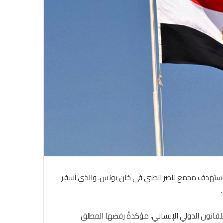
ذي استهدف مجمع ناصر الطبي في خان يونس، والذي أسفر
 للقانون الدولي الإنساني، مؤكدةً رفضها المطلق