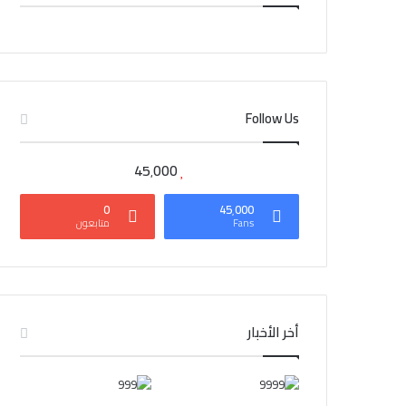
CAIRO WEATHER
Follow Us
45٬000
0
45٬000
Fans
متابعون
أخر الأخبار