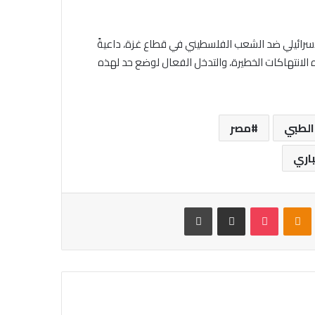
الإسرائيلي ضد الشعب الفلسطيني في قطاع غزة، داعيةً
انتهاكات الخطيرة، والتدخل الفعال لوضع حد لهذه
الطبي
مصر
باري
VKontak
Odnoklassniki
بوكيت
مشاركة عبر البريد
طباعة