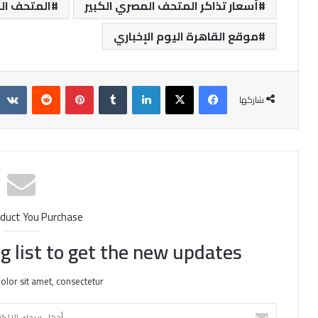
أسعار تذاكر المتحف المصري الكبير
المتحف ال
موقع القاهرة اليوم الإخباري
فيسبوك
X
لينكدإن
‏Tumblr
بينتيريست
‏Reddit
شاركها
duct You Purchase
g list to get the new updates!
lor sit amet, consectetur.
أ