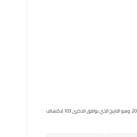
‎وسيبدأ المتحف في استقبال زائريه اعتبارًا من صباح يوم 4 نوفمبر 2025، وهو التاريخ الذي يوافق الذكرى 103 لاكتشاف