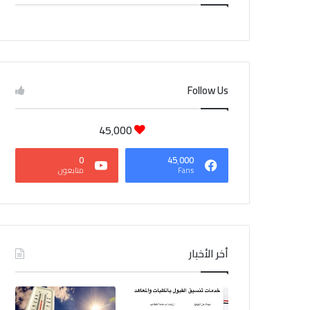
CAIRO WEATHER
Follow Us
45٬000
0
45٬000
Fans
متابعون
أخر الأخبار