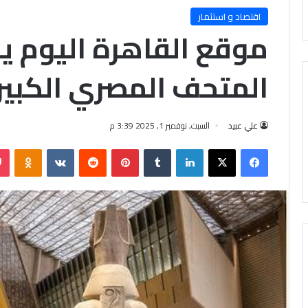
اقتصاد و استثمار
موقع القاهرة اليوم ين
المتحف المصري الكبير..
علي عبيد
السبت, نوفمبر 1, 2025 3:39 م
فيسبوك
X
لينكدإن
‏Tumblr
بينتيريست
‏Reddit
‏VKontakte
Odnoklassniki