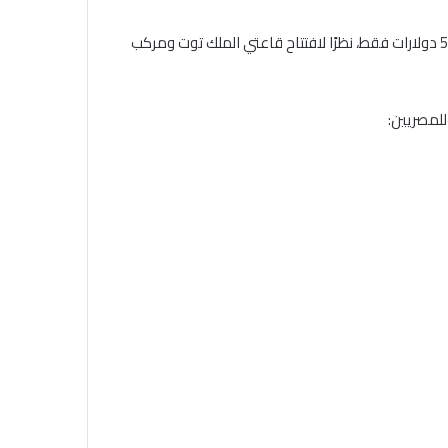
وتابع أما بالنسبة للأجانب، فستكون هناك زيادة طفيفة قدرها نحو 5 دولارات فقط، نظرًا لافتتاح قاعتي الملك توت ومركب