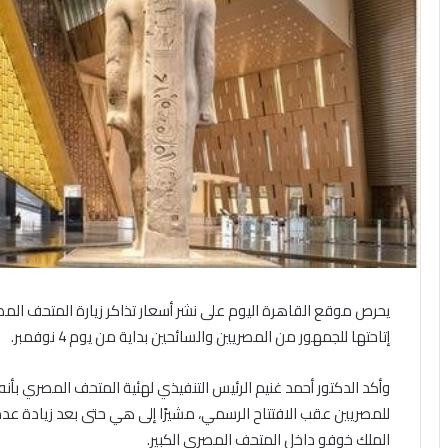
يحرص موقع القاهرة اليوم على نشر أسعار تذاكر زيارة المتحف المصري
إتاحتها للجمهور من المصريين والسائحين بداية من يوم 4 نوفمبر.
وأكد الدكتور أحمد غنيم الرئيس التنفيذي لهئية المتحف المصري بأنه ل
للمصريين عقب الافتتاح الرسمي، مشيرًا إلى هي حتى بعد زيادة ع
الملك خوفو داخل المتحف المصري الكبير.