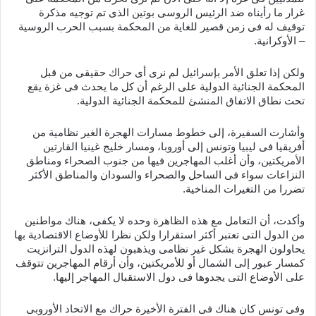
غرار ما رأيناه ضد الرئيس الروسى بوتين الذى تم توجيه مذكرة
توقيف له فى زمن قصير للغاية من المحكمة بسبب الحرب الروسية
– الأوكرانية.
ولكن إذا تعلق الأمر بإسرائيل لم نرى أى حراك حقيقى من قبل
المحكمة الجنائية الدولية على الرغم أن كل ما يحدث فى غزة يقع
تحت نطاق الاتفاق المنشئ للمحكمة الجنائية الدولية.
وأشارت السفيرة، إلى خطوط مسارات الهجرة الغير نظامية من
أفريقيا فى ليبيا وتونس إلى أوروبا، ومسار خليج غينيا القارتين
الأمريكتين، وأن أغلب المهاجرين فيها من جنوب الصحراء ومناطق
النزاعات سواء فى الساحل والصحراء والسودان والمناطق الأكثر
تضررا من التغيرات المناخية.
وأكدت، أن التعامل مع هذه الظاهرة وحده لا يكفى، هناك مواطنين
من الدول التى تعتبر أكثر استقرارا ولكن نظرا للأوضاع الاقتصادية بها
يحاولون الهجرة بشكل غير نظامى ويذهبون لهذه الدول الترانزيت
كمسار عبور إلى الشمال أو للأمريكتين، وأن أرقام المهاجرين تتوقف
على الأوضاع التى يجدوها فى دول الاستقبال المهاجر إليها.
وفى تونس كان هناك فى الفترة الأخيرة حراك مع الاتحاد الأوروبى