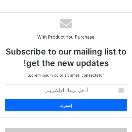
With Product You Purchase
Subscribe to our mailing list to
get the new updates!
Lorem ipsum dolor sit amet, consectetur.
أ
د
خ
ل
ب
ر
ي
د