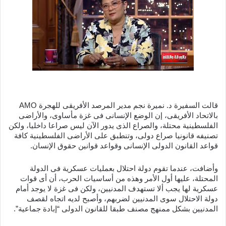
قالت السفيرة د. نميرة نجم مدير المرصد الأفريقى للهجرة AMO
بالاتحاد الأفريقى، إن الوضع الإنسانى فى غزة مأساوى، والأراضى
الفلسطينية محتلة، والصراع الذى يدور الآن ليس صراعا داخليا، ولكن
تصنيفه قانونيا صراع دولى، وتنطبق على الأراضى الفلسطينية كافة
قواعد القانون الدولى الإنسانى وقواعد قوانين حقوق الإنسان.
وأضافت، عندما تقوم دولة احتلال بعمليات عسكرية فى الدولة
المحتلة، عليها أول الأمر وهذه من أساسيات الحرب، أن أى قوات
عسكرية لها يجب ألا تستهدف المدنيين، ولكن فى غزة لا يوجد أمام
دولة الاحتلال سوى المدنيين لضربهم، وأصبح لديه اتجاه لقصف
المدنيين بشكل ممنهج مصنف طبقا للقانون الدولى “إبادة جماعية”.