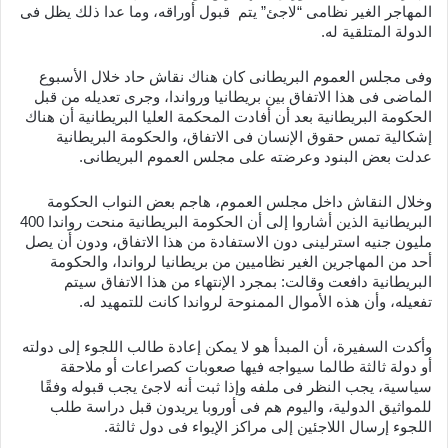
المهاجر الغير نظامى “لاجئ” يتم قبول أوراقه، وما عدا ذلك يظل فى
الدولة المتلقية له.
وفى مجلس العموم البريطانى كان هناك نقاش حاد خلال الأسبوع
الماضى فى هذا الاتفاق بين بريطانيا ورواندا، وجرى تعديله من قبل
الحكومة البريطانية بعد أن أفادت المحكمة العليا البريطانية أن هناك
إشكالية تمس حقوق الإنسان فى الاتفاق، والحكومة البريطانية
عدلت بعض البنود وعرضته على مجلس العموم البريطانى.
وخلال النقاش داخل مجلس العموم، هاجم بعض النواب الحكومة
البريطانية الذين أشاروا إلى أن الحكومة البريطانية منحت رواندا 400
مليون جنيه استرلينى دون الاستفادة من هذا الاتفاق، ودون أن يصل
أحد من المهاجرين الغير نظاميين من بريطانيا لرواندا، والحكومة
البريطانية دافعت وقالت: بمجرد الإنتهاء من هذا الاتفاق سيتم
تفعيله، وأن هذه الأموال الممنوحة لرواندا كانت للتمهيد له.
وأكدت السفيرة، أن المبدأ هو لا يمكن إعادة طالب اللجوء إلى دولته
أو دولة ثالثة طالما سيواجه فيها صعوبات كصراعات أو ملاحقة
سياسية، يجب النظر فى ملفه وإذا ثبت أنه لاجئ يجب قبوله وفقًا
للمواثيق الدولية، واليوم هم فى أوروبا يريدون قبل دراسة طلب
اللجوء إرسال اللاجئين إلى مراكز الإيواء فى دول ثالثة.