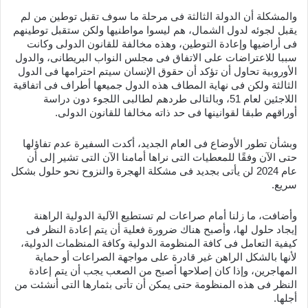
والمشكلة أن الدولة الثالثة فى مرحلة ما سوف تقبل توطين من لم
يقبل لجوئه لدول الشمال، هم ليسوا مواطنيها ولكن ستقبل توطينهم
فى أراضيها وإعادة التوطين، وهذه مخالفة للقانون الدولى وكانت
سببا للاعتراضات على الاتفاق فى مجلس النواب البريطانى، والدول
الأوروبية تحاول أن تؤكد أن حقوق الإنسان سيتم احترامها فى الدول
الثالثة ولكن فى نهاية المطاف هذه الدول جميعها أطراف فى اتفاقية
اللاجئين لعام 51، وبالتالى طردهم لطالبى اللجوء دون دراسة
أوراقهم طبقا لقوانينها فى حد ذاته مخالفا للقانون الدولى.
وبشأن تطور الأوضاع فى العام الجديد، أكدت السفيرة عدم تفاؤلها
حتى الآن وفقًا للمعطيات التى نراها أمامنا الآن التى تشير إلى أن
عام 2024 لن يأتى بجديد فى مشكلة الهجرة والنزوح نحو حلول بشكل
سريع.
وأضافت، ما زلنا أمام صراعات لم تستطيع الآلية الدولية الراهنة
إيجاد حلول لها، وأصبح هناك ضرورة فعلية أن يتم إعادة النظر فى
كيفية التعامل فى كافة المنظومة الدولية وكافة المنظمات الدولية،
لأنها بالشكل الراهن غير قادرة على مواجهة الصراعات أو حماية
المهاجرين، وإذا كان إصلاحها أصبح من الصعب يجب أن يتم إعادة
النظر فى هذه المنظومة حتى يمكن أن تأتى بثمارها التى أنشئت من
أجلها.