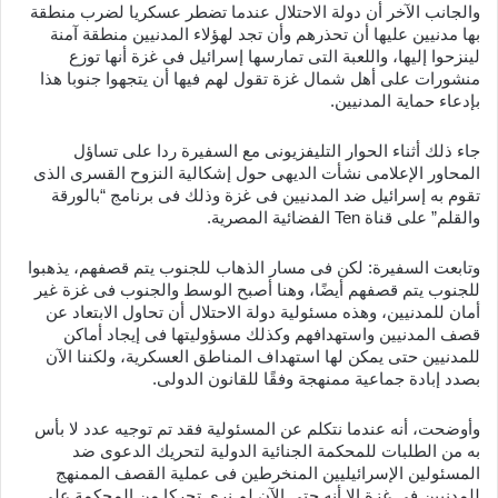
والجانب الآخر أن دولة الاحتلال عندما تضطر عسكريا لضرب منطقة
بها مدنيين عليها أن تحذرهم وأن تجد لهؤلاء المدنيين منطقة آمنة
لينزحوا إليها، واللعبة التى تمارسها إسرائيل فى غزة أنها توزع
منشورات على أهل شمال غزة تقول لهم فيها أن يتجهوا جنوبا هذا
بإدعاء حماية المدنيين.
جاء ذلك أثناء الحوار التليفزيونى مع السفيرة ردا على تساؤل
المحاور الإعلامى نشأت الديهى حول إشكالية النزوح القسرى الذى
تقوم به إسرائيل ضد المدنيين فى غزة وذلك فى برنامج “بالورقة
والقلم” على قناة Ten الفضائية المصرية.
وتابعت السفيرة: لكن فى مسار الذهاب للجنوب يتم قصفهم، يذهبوا
للجنوب يتم قصفهم أيضًا، وهنا أصبح الوسط والجنوب فى غزة غير
أمان للمدنيين، وهذه مسئولية دولة الاحتلال أن تحاول الابتعاد عن
قصف المدنيين واستهدافهم وكذلك مسؤوليتها فى إيجاد أماكن
للمدنيين حتى يمكن لها استهداف المناطق العسكرية، ولكننا الآن
بصدد إبادة جماعية ممنهجة وفقًا للقانون الدولى.
وأوضحت، أنه عندما نتكلم عن المسئولية فقد تم توجيه عدد لا بأس
به من الطلبات للمحكمة الجنائية الدولية لتحريك الدعوى ضد
المسئولين الإسرائيليين المنخرطين فى عملية القصف الممنهج
للمدنيين فى غزة إلا أنه حتى الآن لم نرى تحركا من المحكمة على