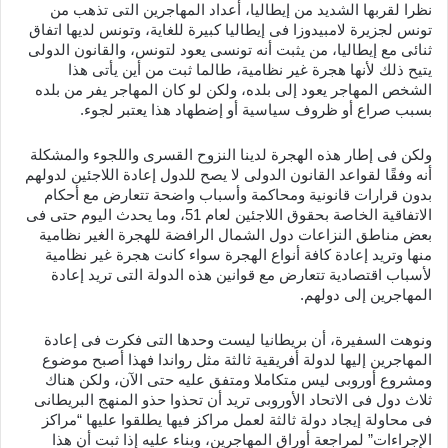
نظرا لقربها الشديد من إيطاليا، أعداد المهاجرين التى تذهب من
تونس لجزيرة لامبيدوزا فى إيطاليا كبيرة للغاية، وتونس لديها اتفاق
ثنائى مع إيطاليا، من يثبت أنه تونسى يعود لتونس، والقانون الدولى
يتيح ذلك لأنها هجرة غير نظامية، طالما ثبت من أين يأتى هذا
الشخص المهاجر يعود إلى بلده، ولكن لو كان المهاجر يفر من بلده
بسبب صراع أو ظروف سياسية أو إضطهاد هذا يعتبر لجوء.
ولكن فى إطار هذه الهجرة لدينا النزوح القسرى واللجوء والمشكلة
أنه وفقًا لقواعد القانون الدولى لا يصح للدول إعادة اللاجئين لدولهم
بدون قرارات قانونية ومحاكمة وأسباب واضحة تتعارض مع أحكام
الاتفاقية الخاصة بحقوق اللاجئين لعام 51، وما يحدث اليوم حتى فى
بعض مناطق النزاعات دول الشمال الرافضة للهجرة الغير نظامية
منها وتريد إعادة كافة أنواع الهجرة سواء كانت هجرة غير نظامية
لأسباب اقتصادية تتعارض مع قوانين هذه الدولة التى تريد إعادة
المهاجرين إلى دولهم.
ونوهت السفيرة، أن بريطانيا ليست وحدها التى فكرت فى إعادة
المهاجرين إليها لدولة أفريقية ثالثة مثل رواندا فهذا أصبح موضوع
ومشروع أوروبى ليس متكاملا ومتفق عليه حتى الآن، ولكن هناك
ثلاث دول فى الاتحاد الأوروبى تريد أن تحذوا حذو المنهج البريطانى
فى محاولة إيجاد دولة ثالثة لعمل مراكز فيها يطلقوا عليها “مراكز
الإجراءات” لمراجعة أوراق المهاجرين، وبناء عليه إذا ثبت أن هذا