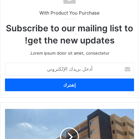
With Product You Purchase
Subscribe to our mailing list to
get the new updates!
Lorem ipsum dolor sit amet, consectetur.
أ
د
خ
ل
ب
ر
ي
د
ك
ا
ل
إ