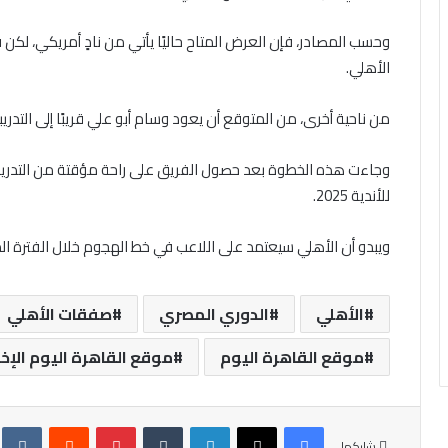
وحسب المصادر، فإن العرض المتاح حاليًا يأتي من نادٍ أمريكي، لكن 
الأهلي.
من ناحية أخرى، من المتوقع أن يعود وسام أبو علي قريبًا إلى التدريب
وجاءت هذه الخطوة بعد حصول الفريق على راحة مؤقتة من التدري
للأندية 2025.
ويبدو أن الأهلي سيعتمد على اللاعب في خط الهجوم خلال الفترة ال
الأهلي
الدوري المصري
صفقات الأهلي
موقع القاهرة اليوم
موقع القاهرة اليوم الإخ
فيسبوك
X
لينكدإن
‏Tumblr
بينتيريست
‏Reddit
‏te
شاركها