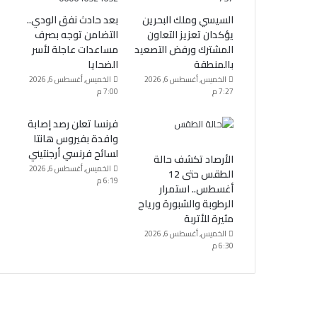
السيسي وملك البحرين
بعد حادث نفق الودي..
يؤكدان تعزيز التعاون
التضامن توجه بصرف
المشترك ورفض التصعيد
مساعدات عاجلة لأسر
بالمنطقة
الضحايا
الخميس, أغسطس 6, 2026
الخميس, أغسطس 6, 2026
7:27 م
7:00 م
فرنسا تعلن رصد إصابة
وافدة بفيروس هانتا
لسائح فرنسي أرجنتيني
الأرصاد تكشف حالة
الخميس, أغسطس 6, 2026
الطقس حتى 12
6:19 م
أغسطس.. استمرار
الرطوبة والشبورة ورياح
مثيرة للأتربة
الخميس, أغسطس 6, 2026
6:30 م