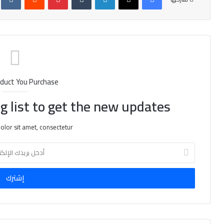
duct You Purchase
g list to get the new updates!
lor sit amet, consectetur.
أ
د
خ
ل
ب
ر
ي
د