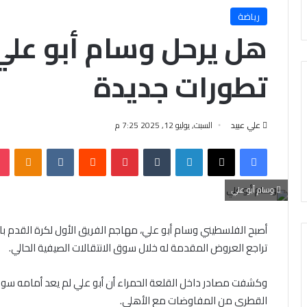
رياضة
هل يرحل وسام أبو علي 
تطورات جديدة
علي عبيد
السبت, يوليو 12, 2025 7:25 م
فيسبوك
X
لينكدإن
‏Tumblr
بينتيريست
‏Reddit
‏VKontakte
Odnoklassniki
وسام أبو علي
أصبح الفلسطيني وسام أبو علي، مهاجم الفريق الأول لكرة القدم بالن
تراجع العروض المقدمة له خلال سوق الانتقالات الصيفية الحالي.
وكشفت مصادر داخل القلعة الحمراء أن أبو علي لم يعد أمامه سوى 
القطري من المفاوضات مع الأهلي.