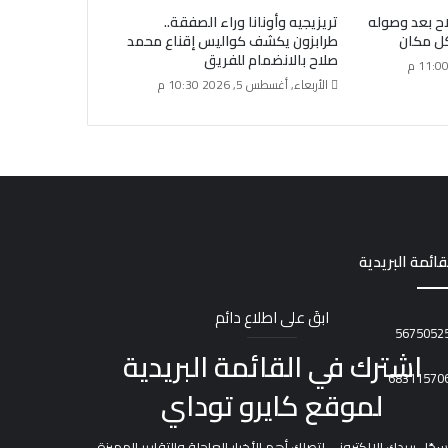
ح بعد وصوله
تريزيجيه وأونانا وراء الصفقة..
كل مكان
طرابزون يكشف كواليس إقناع محمد
صلاح بالانضمام للفريق
الأربعاء, أغسطس 5, 2026 10:30 م
قائمة البريدية
ابقَ على اطلاع دائم
اشترك في القائمة البريدية
لموقع كايرو توداي
سجّل بريدك الإلكتروني لتصلك أهم الأخبار العاجلة والتقارير المميزة