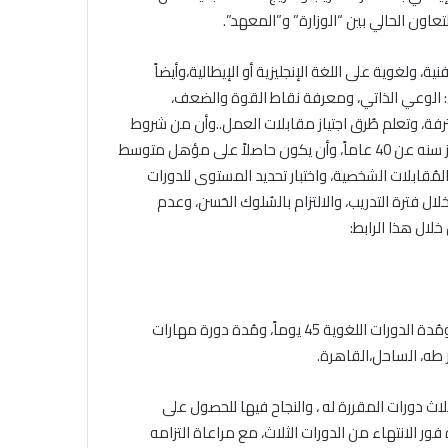
اون الحالي بين “الوزارة” و”المعهد”.
ية، ولغوية على اللغة الإنجليزية أو الإيطالية،وأيضاً
 الوعي الذاتي، ومعرفة نقاط القوة والضعف،
ترفة، وتعلم طُرق اجتياز مقابلات العمل..وأن من شروط
التقديم على تلك المنحة: أن يكون المتدرب مصري الجنسية، ولا يتجاوز سنه عن 40 عاماً، وأن يكون حاصلاً على مؤهل متوسط
ز المُقابلات الشخصية، واختبار تحديد المستوى للدورات
ع الالتزام بمواعيد الدورة، وعدم الغياب أكثر من 3 أيام خلال فترة التدريب، والالتزام بالسُلوك الحَسن، وعدم
لال هذا الرابط:
وقال أن مُدة الدورات الفنية تتراوح بين شهرين إلى شهرين ونصف، ومُدة الدورات اللغوية 45 يوماً، ومُدة دورة مهارات
لثلاث دورات المقررة له ، والنجاح فيها للحصول على
درب مبلغ التأمين وقدره 300 جنيه، يسترده فور الانتهاء من الدورات الثلاث، مع مراعاة التزامه