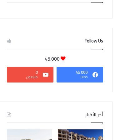
CAIRO WEATHER
Follow Us
45٬000
0
45٬000
Fans
متابعون
أخر الأخبار