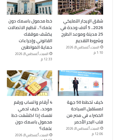
شقق الإيجار التمليكي
خط محمول باسمك دون
2026.. 5 آلاف وحدة في
علمك؟.. تنظيم الاتصالات
25 مدينة وموعد الطرح
يكشف موقفك
وشروط التقديم
القانوني وإجراءات
حماية المواطنين
السبت, أغسطس 8, 2026
1:10 م
السبت, أغسطس 8, 2026
12:33 م
كيف تخطط 50 جهة
4 أرقام واتساب ورقم
لمستقبل السياحة
موحد.. كيف تحمي
الخضراء في مصر من
نفسك إذا اكتشفت خط
قلب البحر الأحمر
محمول باسمك دون
علمك؟
السبت, أغسطس 8, 2026
12:06 م
السبت, أغسطس 8, 2026