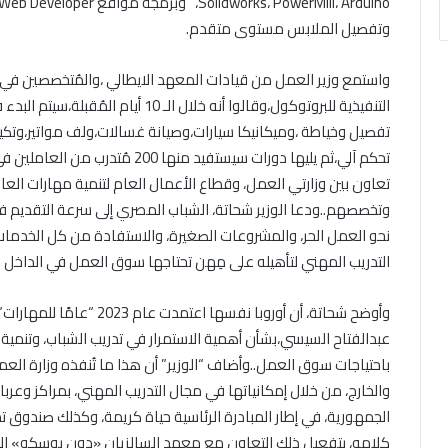
وتفصيل الملابس مستوى متقدم.
واستمع وزير العمل من قيادات المعهد الايطالي ،والمُتخصصين في مل
تفصيل وخياطة ،وميكانيكا سيارات،وصيانة غسالات،ولف مواتير،وتكيي
تحكم آلي،ثم يليها دورات سيستفيد منه
تعاون بين وزارتي العمل، وقطاع الأعمال العام لتنمية مهارات ال
وتخصصهم..ودعا الوزير شحاتة، الشباب المصري إلى سرعة التقديم في
نحو العمل الحر، والمشروعات الصغيرة، والاستفادة من كل الخدما
التدريب المهني لتأهيله على مِهن تحتاجها سوق العمل في الداخل وا
وأوضح شحاتة، أن أوروبا نفسه
عبدالفتاح السيسي،بشأن أهمية الاستمرار في تدريب الشباب، وتنمية 
باحتياجات سوق العمل..وأضاف “الوزير” أن هذا ما تُنفذه وزارة الع
والخارج، من خلال إمكانياتها في مجال التدريب المهني، بمراكز وعربات 
الجمهورية، في إطار المبادرة الرئاسية حياة كريمة، وكذلك صندوق تموي
كلامه، بتفعيل ذلك التعاون مع معهد السالزيان «دون بوسكو» الإي