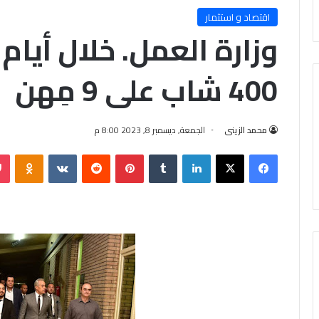
اقتصاد و استثمار
وزارة العمل. خلال أيام 
400 شاب على 9 مِهن
محمد الزينى
الجمعة, ديسمبر 8, 2023 8:00 م
فيسبوك
X
لينكدإن
‏Tumblr
بينتيريست
‏Reddit
‏VKontakte
Odnoklassniki