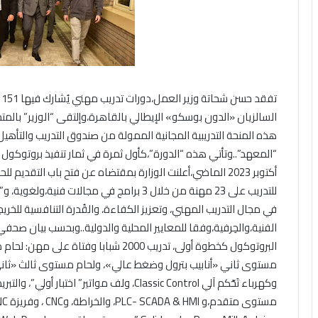
ت
السالزيان «الدون بوسكو» الإيطالي بالقاهرة،وإلتقى “الوزير” بالمتدر
هذه المنحة التدريبية المجانية الممولة من صندوق التدريب والتأهيل ال
“المعهد”..وتأتي هذه “الدورة”،كأول ثمرة في ثمار تنفيذ بروتوكو
أكتوبر 2023 الماضي،أعلنت الوزارة بمقتضاه عن فتح باب التق
للتدريب على 23 مهنة من خلال 3 برامج في مجالا
في مجال التدريب المهني، وتعزيز الكفاءة، والقُدرة التنافسية للخري
الفنية،والحِرفية،وفقا للمعايير المحلية والدولية..وبحسب بيان صح
البروتوكول كخطوة أولى، تدريب 2000 شبابا
مستوى ثاني «أنابيب بترول وضغط عالي»، ولحام مستوى ثالث «ثاني أ