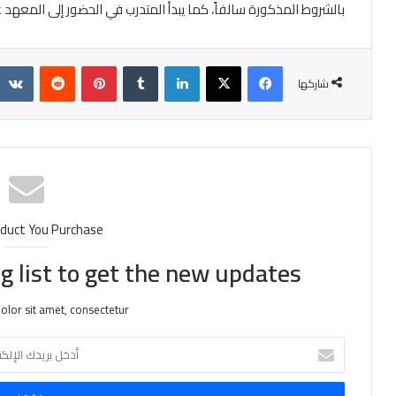
بالشروط المذكورة سالفاً، كما يبدأ المتدرب في الحضور إلى المعهد عند
فيسبوك
X
لينكدإن
‏Tumblr
بينتيريست
‏Reddit
شاركها
duct You Purchase
g list to get the new updates!
lor sit amet, consectetur.
أ
د
خ