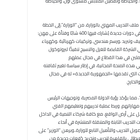
Solidworks، PowerMill، Arduino،” وبرمجة مواقع Web Developer، والخياطة وتفصيل الملابس مستوى أول، والخياطة
ف التدريب المهني بالوزارة، من “الوزارة”،إلى الخطة
التنفيذية للبروتوكول،وقالوا أنه خلال الـ 10 أيام المُقبلة،سيتم البدء في دورات جديدة يُشارك فيها 400 شابًا وفتاًة على مِهن:
ف وتبريد ،ورسم هندسي ،وتركيبات كهربائية ،وكهرباء
ا 200 مُتدرب من العاملين في الشركة القابضة للغزل والنسيج تنفيذًا لبروتوكول
عاملين في هذا القطاع في مجال عملهم
 هذه المنحة المجانية، في إطار سياسة تغيير ثقافته
ت التي تقدمها «الجمهورية الجديدة» له في مجال
لخارج.
ا اعتمدت عام 2023 “عامًا للمهارات”، مما يؤكد رؤية الدولة المصرية، وتوجيهات الرئيس
مهاراتهم، وربط عملية تدريبهم وتعليمهم الفني
مل على أرض الواقع، مع كافة شركاء التنمية في الداخل
التدريب الثابتة والمتنقلة المنتشرة في أنحاء
ل التدريب والتأهيل التابع للوزارة..وبرهن “الوزير” على
طالي بالقاهرة لتدريب وتخريج دُفعات جديدة من