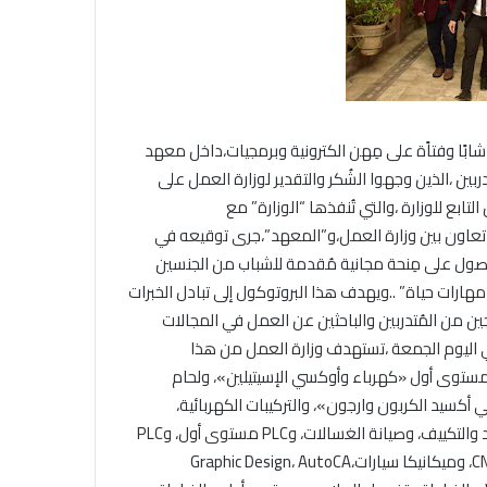
فقد حسن شحاتة وزير العمل،دورات تدريب مهني يُشارك فيها 151 شابًا وفتاًة على مِهن الكترونية وبرمجيات،داخل معهد
بين ،الذين وجهوا الشُكر والتقدير لوزارة العمل على
تابع للوزارة ،والتي تُنفذها “الوزارة” مع
ل تعاون بين وزارة العمل،و”المعهد”،جرى توقيعه في
ديم للحصول على مِنحة مجانية مُقدمة للشباب من الجنسين
ت فنية،ولغوية، و”مهارات حياة” ..ويهدف هذا البروتوكول إلى تبادل الخبرات
جين من المُتدربين والباحثين عن العمل في المجالات
في اليوم الجمعة ،تستهدف وزارة العمل من هذا
 وفتاة على مهن: لحام مستوى أول «كهرباء وأوكسي الإسيتيلين»، ولحام
كسيد الكربون وارجون»، والتركيبات الكهربائية،
وكهرباء تَحّكم آلي Classic Control، ولف مواتير” اختبار أولي”، والتبريد والتكييف، وصيانة الغسالات، وPLC مستوى أول، وPLC
مستوى متقدم،و PLC- SCADA & HMI، والخراطة، وCNC ، وفريزة CNC، وميكانيكا سياراتGraphic Design، AutoCA،