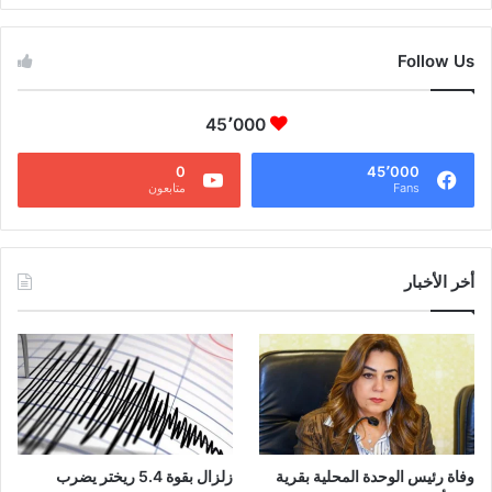
Follow Us
45٬000
0
45٬000
Fans
متابعون
أخر الأخبار
وفاة رئيس الوحدة المحلية بقرية
زلزال بقوة 5.4 ريختر يضرب