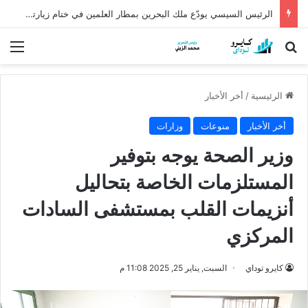
الرئيس السيسي يودّع ملك البحرين بمطار العلمين في ختام زيارته إلى مصر
بحث عن
الق
الرئيسية
/
أخر الأخبار
أخر الأخبار
منوعات
وزارات
وزير الصحة يوجه بتوفير
المستلزمات الخاصة بتحاليل
أنزيمات القلب بمستشفى السادات
المركزي
كايرو توداي
السبت, يناير 25, 2025 11:08 م