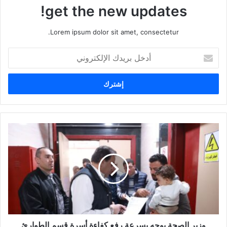
get the new updates!
Lorem ipsum dolor sit amet, consectetur.
أ
د
خ
ل
ب
ر
ي
د
ك
ا
ل
إ
ل
ك
ت
ر
و
وزير الصحة يوجه بسرعة رفع كفاءة أسرة قسم الطوارئ