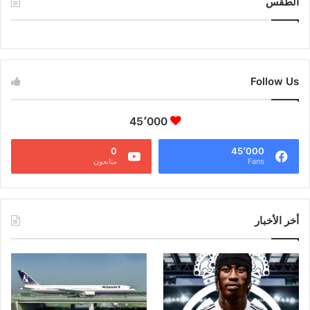
الطقس
CAIRO WEATHER
Follow Us
45٬000
0
45٬000
Fans
متابعون
أخر الأخبار