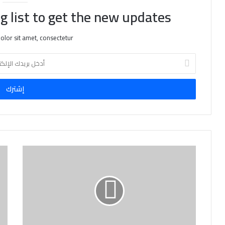
g list to get the new updates!
lor sit amet, consectetur.
أ
د
خ
ل
ب
ر
ي
د
ك
ا
ل
إ
ل
ك
ت
ر