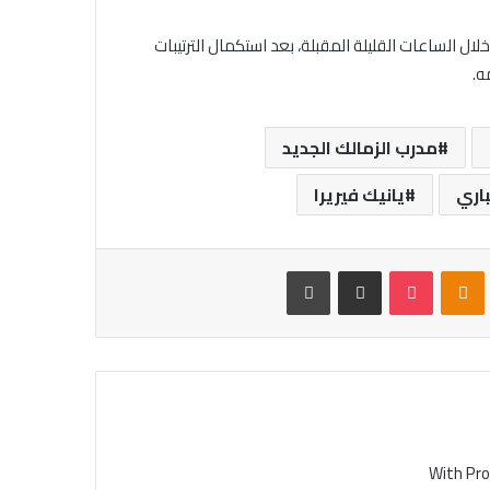
ال الساعات القليلة المقبلة، بعد استكمال الترتيبات
ه.
مدرب الزمالك الجديد
باري
يانيك فيريرا
VKontak
Odnoklassniki
بوكيت
مشاركة عبر البريد
طباعة
With Pro