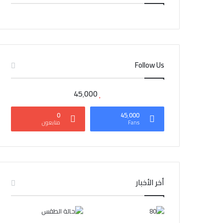
CAIRO WEATHER
Follow Us
45٬000
0
45٬000
Fans
متابعون
أخر الأخبار