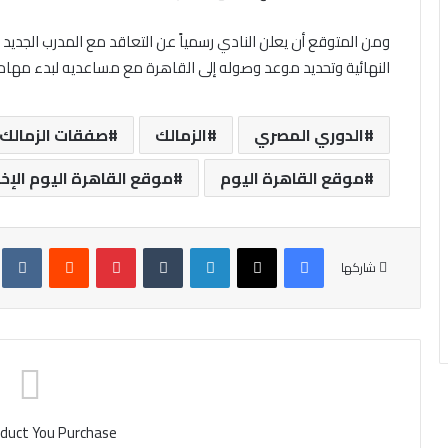
ومن المتوقع أن يعلن النادي رسمياً عن التعاقد مع المدرب الجديد خل
النهائية وتحديد موعد وصوله إلى القاهرة مع مساعديه لبدء مهام
الدوري المصري
الزمالك
صفقات الزمالك
موقع القاهرة اليوم
موقع القاهرة اليوم الإخ
فيسبوك
X
لينكدإن
‏Tumblr
بينتيريست
‏Reddit
‏te
شاركها
duct You Purchase