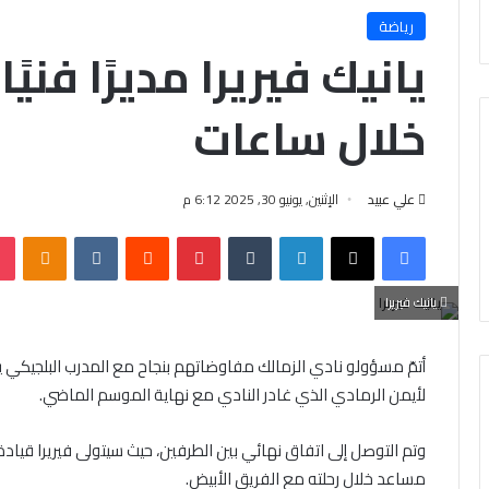
رياضة
يانيك فيريرا مديرًا فنيًا
خلال ساعات
علي عبيد
الإثنين, يونيو 30, 2025 6:12 م
فيسبوك
X
لينكدإن
‏Tumblr
بينتيريست
‏Reddit
‏VKontakte
Odnoklassniki
يانيك فيريرا
أتمّ مسؤولو نادي الزمالك مفاوضاتهم بنجاح مع المدرب البلجيكي يان
لأيمن الرمادي الذي غادر النادي مع نهاية الموسم الماضي.
وتم التوصل إلى اتفاق نهائي بين الطرفين، حيث سيتولى فيريرا قيادة
مساعد خلال رحلته مع الفريق الأبيض.