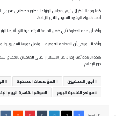
كما وجه الشكر إلى رئيس مجلس الوزراء الدكتور مصطفى مدبولي لاستج
أحمد كجوك لتوفيره التمويل اللازم للزيادة.
وأكد أن هذه الخطوة تأتي ضمن الحزمة الاجتماعية التي أقرها الرئ
وأكد الشوربجي أن الصحافة القومية ستواصل دورها التنويري والوطن
هذه الزيادة تُعتبر إجراءً يُعزز الاستقرار المالي للعاملين بالقطاع
دور الإعلام.
أجور الصحفيين
المؤسسات الصحفية
اله
موقع القاهرة اليوم
موقع القاهرة اليوم الإخ
فيسبوك
X
لينكدإن
‏Tumblr
بينتيريست
‏Reddit
‏te
شاركها