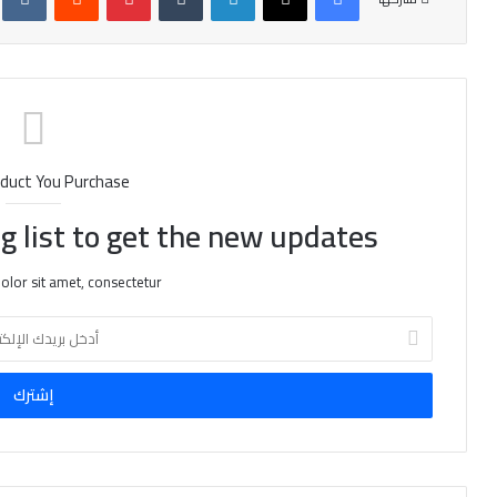
duct You Purchase
g list to get the new updates!
lor sit amet, consectetur.
أ
د
خ
ل
ب
ر
ي
د