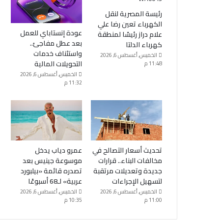
رئيسة المصرية لنقل
الكهرباء تعين رضا علي
عودة إنستاباي للعمل
علام دراز رئيسًا لمنطقة
بعد عطل مفاجئ..
كهرباء الدلتا
واستئناف خدمات
الخميس, أغسطس 6, 2026
التحويلات المالية
11:48 م
الخميس, أغسطس 6, 2026
11:32 م
تحديث أسعار التصالح في
عمرو دياب يدخل
مخالفات البناء.. قرارات
موسوعة جينيس بعد
جديدة وتعديلات مرتقبة
تصدره قائمة «بيلبورد
لتسهيل الإجراءات
عربية» لـ68 أسبوعًا
الخميس, أغسطس 6, 2026
الخميس, أغسطس 6, 2026
11:00 م
10:35 م