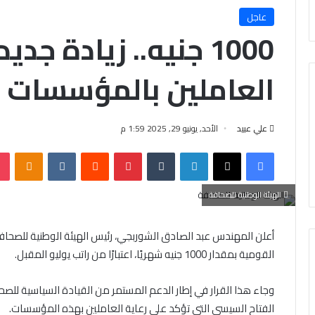
عاجل
1000 جنيه.. زيادة جد
العاملين بالمؤسسات 
علي عبيد
الأحد, يونيو 29, 2025 1:59 م
فيسبوك
X
لينكدإن
‏Tumblr
بينتيريست
‏Reddit
‏VKontakte
Odnoklassniki
الهيئة الوطنية للصحافة
أعلن المهندس عبد الصادق الشوربجي، رئيس الهيئة الوطنية للصحاف
القومية بمقدار 1000 جنيه شهريًا، اعتبارًا من راتب يوليو المقبل.
وجاء هذا القرار في إطار الدعم المستمر من القيادة السياسية للص
الفتاح السيسي التي تؤكد على رعاية العاملين بهذه المؤسسات.