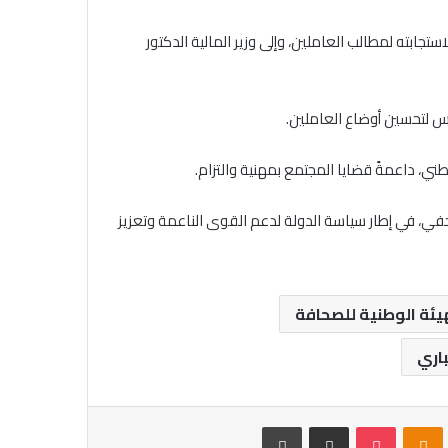
ابته لمطالب العاملين، وإلى وزير المالية الدكتور
يس لتحسين أوضاع العاملين.
ي، داعمةً قضايا المجتمع بمهنية والتزام.
 الصحفي، في إطار سياسة الدولة لدعم القوى الناعمة وتعزيز
يئة الوطنية للصحافة
باري
VKontak
Odnoklassniki
بوكيت
مشاركة عبر البريد
طباعة