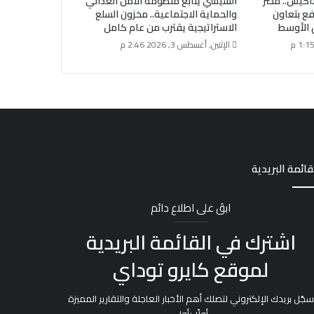
اكيس.. مصر
السيسي يتابع منظومة الأمن الغذائي
فع بتعاون
والحماية الاجتماعية.. مخزون السلع
 الأوسط
الاستراتيجية يقترب من عام كامل
الإثنين, أغسطس 3, 2026 2:46 م
قائمة البريدية
ابقَ على اطلاع دائم
اشترك في القائمة البريدية
لموقع كايرو توداي
سجّل بريدك الإلكتروني لتصلك أهم الأخبار العاجلة والتقارير المميزة
أولًا بأول.