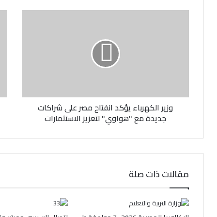
ك
ا
ل
إ
ل
ك
ت
ر
و
ن
وزير الكهرباء يؤكد انفتاح مصر على شراكات
ي
جديدة مع "هواوي" لتعزيز الاستثمارات
مقالات ذات صلة