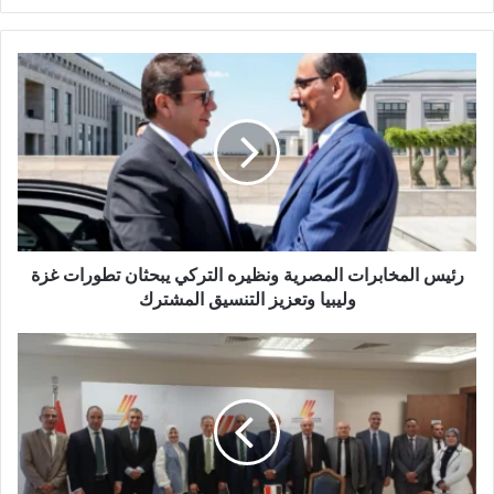
ر
ي
د
ك
ا
ل
إ
ل
ك
ت
ر
و
رئيس المخابرات المصرية ونظيره التركي يبحثان تطورات غزة
ن
وليبيا وتعزيز التنسيق المشترك
ي