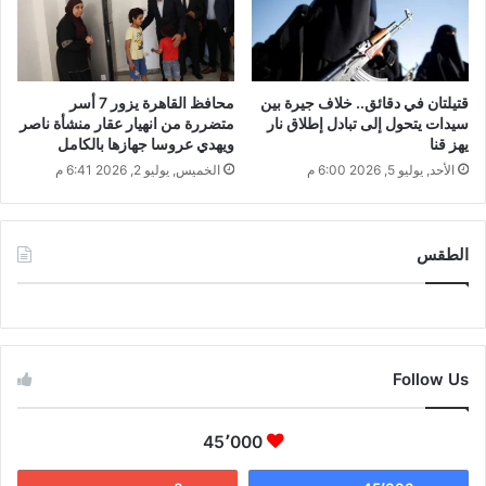
قتيلتان في دقائق.. خلاف جيرة بين
محافظ القاهرة يزور 7 أسر
سيدات يتحول إلى تبادل إطلاق نار
متضررة من انهيار عقار منشأة ناصر
يهز قنا
ويهدي عروسا جهازها بالكامل
الأحد, يوليو 5, 2026 6:00 م
الخميس, يوليو 2, 2026 6:41 م
الطقس
CAIRO WEATHER
Follow Us
45٬000