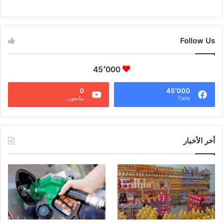
CAIRO WEATHER
Follow Us
45٬000
0
45٬000
Fans
متابعون
أخر الأخبار